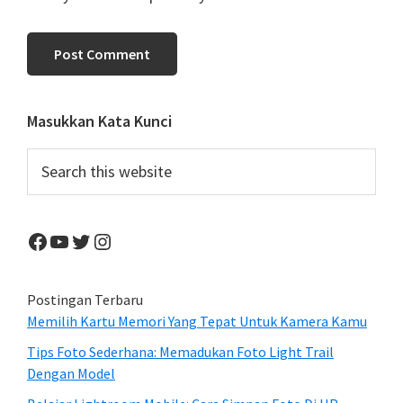
Primary
Masukkan Kata Kunci
Sidebar
Search
this
website
Facebook
YouTube
Twitter
Instagram
Postingan Terbaru
Memilih Kartu Memori Yang Tepat Untuk Kamera Kamu
Tips Foto Sederhana: Memadukan Foto Light Trail
Dengan Model