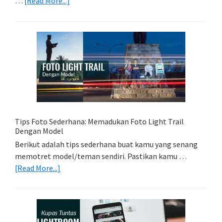
…
[Read More...]
Memilih
Kartu
Memori
Yang
Tepat
Untuk
Kamera
Kamu
Tips Foto Sederhana: Memadukan Foto Light Trail
Dengan Model
Berikut adalah tips sederhana buat kamu yang senang
memotret model/teman sendiri. Pastikan kamu …
about
[Read More...]
Tips
Foto
Sederhana:
Memadukan