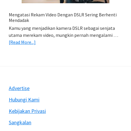
&
Import
Mengatasi Rekam Video Dengan DSLR Sering Berhenti
Foto)
Mendadak
Kamu yang menjadikan kamera DSLR sebagai senjata
utama merekam video, mungkin pernah mengalami …
about
[Read More...]
Mengatasi
Rekam
Video
Dengan
DSLR
Sering
Footer
Advertise
Berhenti
Mendadak
Hubungi Kami
Kebijakan Privasi
Sangkalan