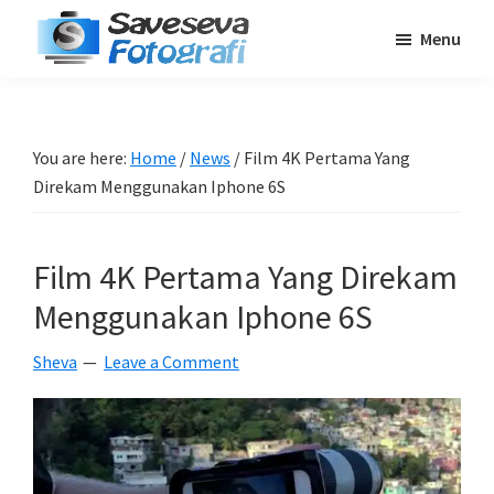
Skip
Skip
Skip
Menu
to
to
to
Saveseva
main
primary
footer
Belajar
Fotografi
content
sidebar
Fotografi
Pemula
You are here:
Home
/
News
/
Film 4K Pertama Yang
-
Direkam Menggunakan Iphone 6S
Tips
-
Film 4K Pertama Yang Direkam
Tutorial
-
Menggunakan Iphone 6S
Berita
Sheva
Leave a Comment
-
Traveling