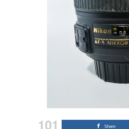
101
Share