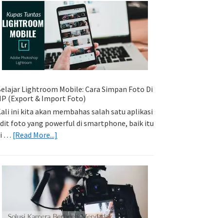
Sederhana:
Memadukan
Foto
Light
Trail
Dengan
Model
elajar Lightroom Mobile: Cara Simpan Foto Di
P (Export & Import Foto)
ali ini kita akan membahas salah satu aplikasi
dit foto yang powerful di smartphone, baik itu
about
di …
[Read More...]
Belajar
Lightroom
Mobile:
Cara
Simpan
Foto
Di