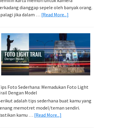
emilih kartu memori untuk kamera
erkadang dianggap sepele oleh banyak orang.
about
palagi jika dalam …
[Read More...]
Memilih
Kartu
Memori
Yang
Tepat
Untuk
Kamera
Kamu
ips Foto Sederhana: Memadukan Foto Light
rail Dengan Model
erikut adalah tips sederhana buat kamu yang
enang memotret model/teman sendiri.
about
Pastikan kamu …
[Read More...]
Tips
Foto