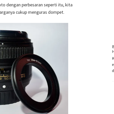
to dengan perbesaran seperti itu, kita
arganya cukup menguras dompet.
B
H
K
e