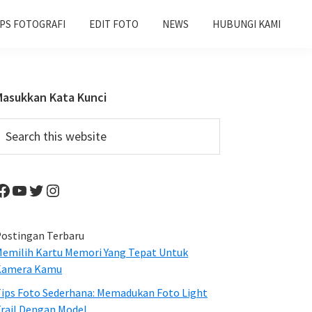
IPS FOTOGRAFI
EDIT FOTO
NEWS
HUBUNGI KAMI
Primary
Masukkan Kata Kunci
Sidebar
earch
his
ebsite
Facebook
YouTube
Twitter
Instagram
ostingan Terbaru
emilih Kartu Memori Yang Tepat Untuk
Kamera Kamu
ips Foto Sederhana: Memadukan Foto Light
rail Dengan Model