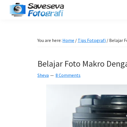
Skip
Skip
Skip
Skip
to
to
to
to
Saveseva
primary
main
primary
footer
Belajar
Fotografi
navigation
content
sidebar
Fotografi
Pemula
You are here:
Home
/
Tips Fotografi
/
Belajar 
-
Tips
Belajar Foto Makro Deng
-
Tutorial
Sheva
8 Comments
-
Berita
-
Traveling