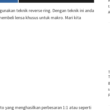
M
t
gunakan teknik reverse ring. Dengan teknik ini anda
A
membeli lensa khusus untuk makro. Mari kita
T
T
B
s
to yang menghasilkan perbesaran 1:1 atau seperti