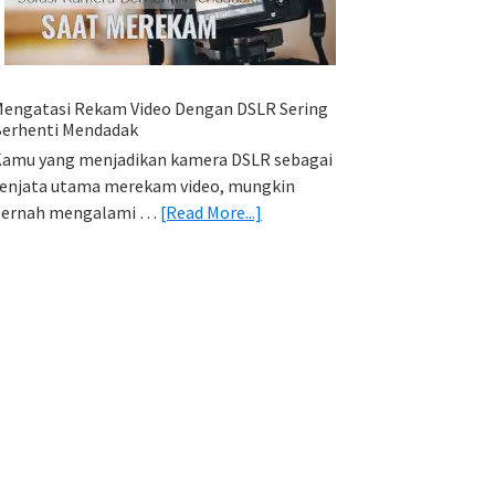
HP
(Export
&
Import
engatasi Rekam Video Dengan DSLR Sering
Foto)
erhenti Mendadak
amu yang menjadikan kamera DSLR sebagai
enjata utama merekam video, mungkin
about
pernah mengalami …
[Read More...]
Mengatasi
Rekam
Video
Dengan
DSLR
Sering
Berhenti
Mendadak