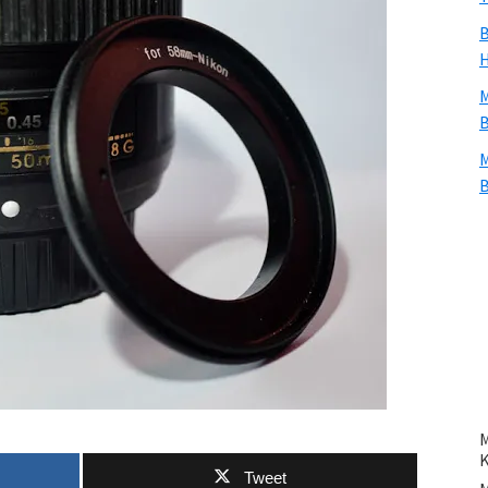
B
H
M
B
M
B
M
Tweet