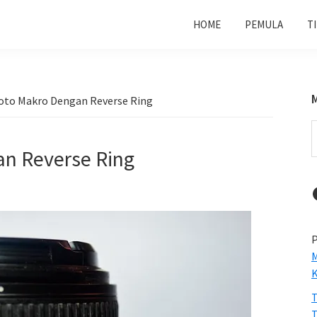
HOME
PEMULA
T
Foto Makro Dengan Reverse Ring
S
t
an Reverse Ring
w
P
M
T
T