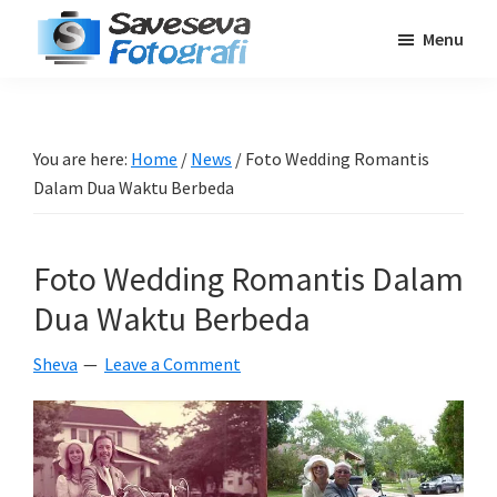
Skip
Skip
Skip
Menu
to
to
to
Saveseva
main
primary
footer
Belajar
Fotografi
content
sidebar
Fotografi
Pemula
You are here:
Home
/
News
/
Foto Wedding Romantis
-
Dalam Dua Waktu Berbeda
Tips
-
Foto Wedding Romantis Dalam
Tutorial
-
Dua Waktu Berbeda
Berita
Sheva
Leave a Comment
-
Traveling