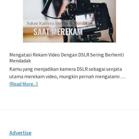
Cara
Simpan
Foto
Di
HP
(Export
&
Import
Mengatasi Rekam Video Dengan DSLR Sering Berhenti
Foto)
Mendadak
Kamu yang menjadikan kamera DSLR sebagai senjata
utama merekam video, mungkin pernah mengalami …
about
[Read More...]
Mengatasi
Rekam
Video
Dengan
DSLR
Sering
Footer
Advertise
Berhenti