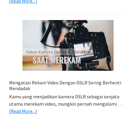
about
[Read More...]
Belajar
Lightroom
Mobile:
Cara
Simpan
Foto
Di
HP
(Export
&
Import
Mengatasi Rekam Video Dengan DSLR Sering Berhenti
Foto)
Mendadak
Kamu yang menjadikan kamera DSLR sebagai senjata
utama merekam video, mungkin pernah mengalami …
about
[Read More...]
Mengatasi
Rekam
Video