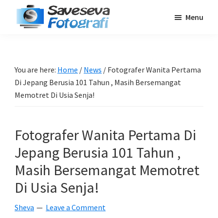
Skip
Skip
Skip
Menu
to
to
to
Saveseva
main
primary
footer
Belajar
Fotografi
content
sidebar
Fotografi
Pemula
You are here:
Home
/
News
/
Fotografer Wanita Pertama
-
Di Jepang Berusia 101 Tahun , Masih Bersemangat
Tips
Memotret Di Usia Senja!
-
Tutorial
Fotografer Wanita Pertama Di
-
Jepang Berusia 101 Tahun ,
Berita
-
Masih Bersemangat Memotret
Traveling
Di Usia Senja!
Sheva
Leave a Comment