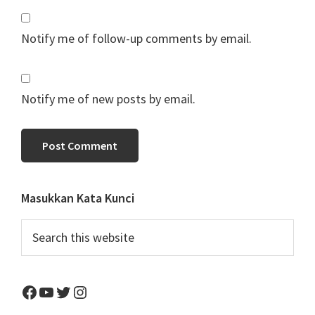
Notify me of follow-up comments by email.
Notify me of new posts by email.
Primary
Masukkan Kata Kunci
Sidebar
Search
this
website
Facebook
YouTube
Twitter
Instagram