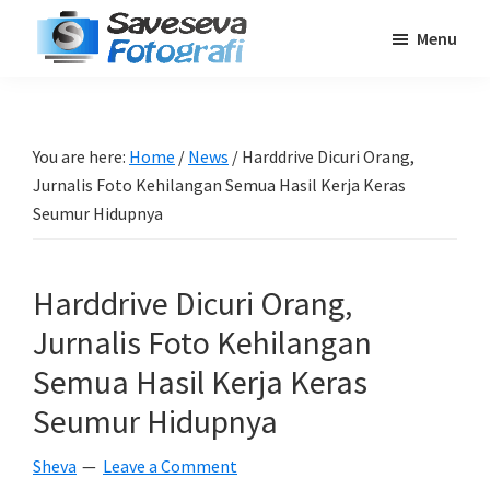
Skip
Skip
Skip
Menu
to
to
to
Saveseva
main
primary
footer
Belajar
Fotografi
content
sidebar
Fotografi
Pemula
You are here:
Home
/
News
/
Harddrive Dicuri Orang,
-
Jurnalis Foto Kehilangan Semua Hasil Kerja Keras
Tips
Seumur Hidupnya
-
Tutorial
Harddrive Dicuri Orang,
-
Jurnalis Foto Kehilangan
Berita
-
Semua Hasil Kerja Keras
Traveling
Seumur Hidupnya
Sheva
Leave a Comment