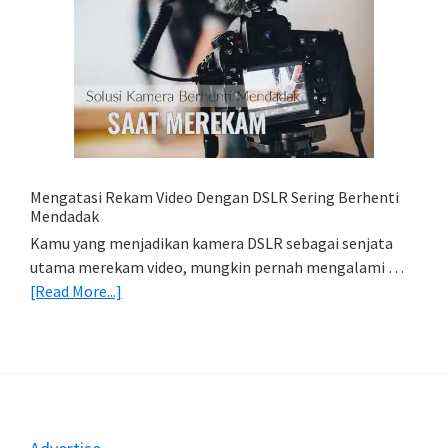
Cara
Simpan
Foto
Di
HP
(Export
&
Import
Mengatasi Rekam Video Dengan DSLR Sering Berhenti
Foto)
Mendadak
Kamu yang menjadikan kamera DSLR sebagai senjata
utama merekam video, mungkin pernah mengalami …
about
[Read More...]
Mengatasi
Rekam
Video
Dengan
DSLR
Sering