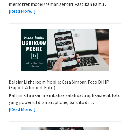
memotret model/teman sendiri. Pastikan kamu …
about
[Read More...]
Tips
Foto
Sederhana:
Memadukan
Foto
Light
Trail
Dengan
Model
Belajar Lightroom Mobile: Cara Simpan Foto Di HP
(Export & Import Foto)
Kali ini kita akan membahas salah satu aplikasi edit foto
yang powerful di smartphone, baik itu di …
about
[Read More...]
Belajar
Lightroom
Mobile: