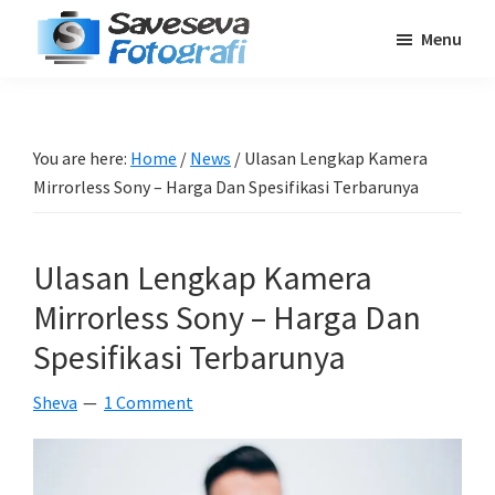
Skip
Skip
Skip
Menu
to
to
to
Saveseva
main
primary
footer
Belajar
Fotografi
content
sidebar
Fotografi
Pemula
You are here:
Home
/
News
/
Ulasan Lengkap Kamera
-
Mirrorless Sony – Harga Dan Spesifikasi Terbarunya
Tips
-
Ulasan Lengkap Kamera
Tutorial
-
Mirrorless Sony – Harga Dan
Berita
Spesifikasi Terbarunya
-
Sheva
1 Comment
Traveling