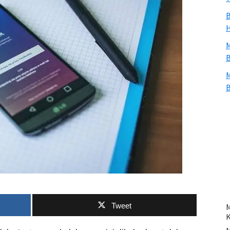
B
H
M
B
M
B
Tweet
M