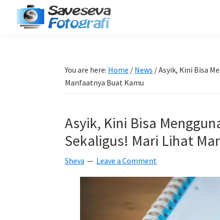
Skip
Skip
Skip
Skip
to
to
to
to
Saveseva
primary
main
primary
footer
Belajar
Fotografi
navigation
content
sidebar
Fotografi
Pemula
You are here:
Home
/
News
/
Asyik, Kini Bisa 
-
Manfaatnya Buat Kamu
Tips
-
Asyik, Kini Bisa Menggu
Tutorial
Sekaligus! Mari Lihat M
-
Berita
Sheva
Leave a Comment
-
Traveling