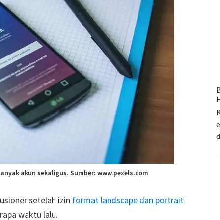
B
H
K
e
banyak akun sekaligus. Sumber: www.pexels.com
usioner setelah izin
format landscape dan portrait
rapa waktu lalu.