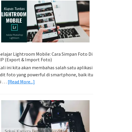
Sederhana:
Memadukan
Foto
Light
Trail
Dengan
Model
elajar Lightroom Mobile: Cara Simpan Foto Di
P (Export & Import Foto)
ali ini kita akan membahas salah satu aplikasi
dit foto yang powerful di smartphone, baik itu
about
di …
[Read More...]
Belajar
Lightroom
Mobile:
Cara
Simpan
Foto
Di