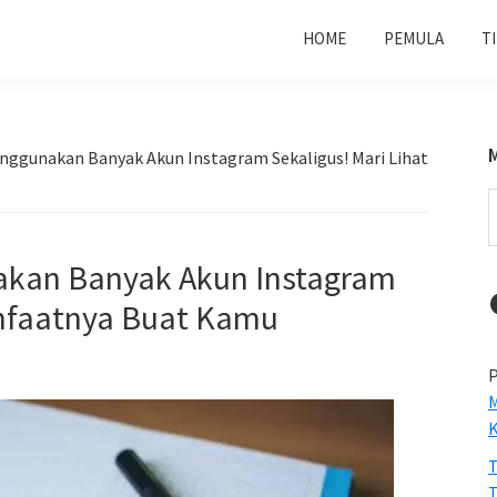
HOME
PEMULA
T
Menggunakan Banyak Akun Instagram Sekaligus! Mari Lihat
S
t
w
nakan Banyak Akun Instagram
anfaatnya Buat Kamu
P
M
T
T