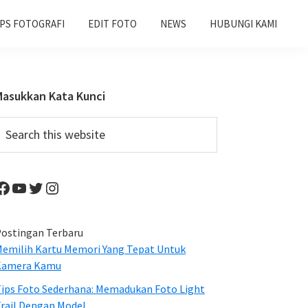
IPS FOTOGRAFI
EDIT FOTO
NEWS
HUBUNGI KAMI
Primary
Masukkan Kata Kunci
Sidebar
earch
his
ebsite
Facebook
YouTube
Twitter
Instagram
ostingan Terbaru
emilih Kartu Memori Yang Tepat Untuk
Kamera Kamu
ips Foto Sederhana: Memadukan Foto Light
rail Dengan Model