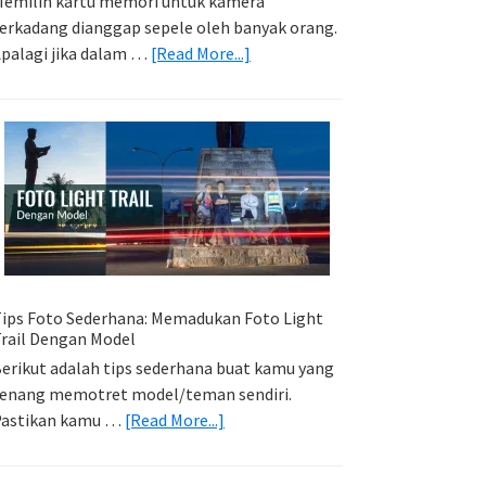
emilih kartu memori untuk kamera
erkadang dianggap sepele oleh banyak orang.
about
palagi jika dalam …
[Read More...]
Memilih
Kartu
Memori
Yang
Tepat
Untuk
Kamera
Kamu
ips Foto Sederhana: Memadukan Foto Light
rail Dengan Model
erikut adalah tips sederhana buat kamu yang
enang memotret model/teman sendiri.
about
Pastikan kamu …
[Read More...]
Tips
Foto