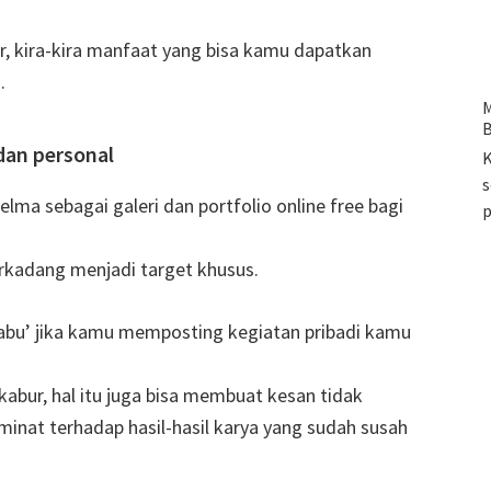
r, kira-kira manfaat yang bisa kamu dapatkan
.
M
B
dan personal
K
s
elma sebagai galeri dan portfolio online free bagi
rkadang menjadi target khusus.
abu’ jika kamu memposting kegiatan pribadi kamu
abur, hal itu juga bisa membuat kesan tidak
minat terhadap hasil-hasil karya yang sudah susah