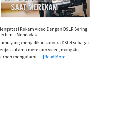
HP
(Export
&
Import
engatasi Rekam Video Dengan DSLR Sering
Foto)
erhenti Mendadak
amu yang menjadikan kamera DSLR sebagai
enjata utama merekam video, mungkin
about
pernah mengalami …
[Read More...]
Mengatasi
Rekam
Video
Dengan
DSLR
Sering
Berhenti
Mendadak