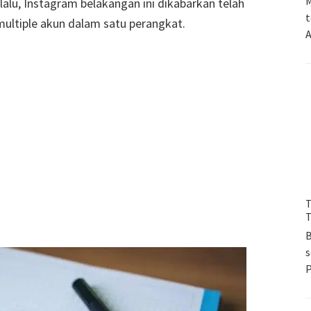
M
alu, Instagram belakangan ini dikabarkan telah
t
 multiple akun dalam satu perangkat.
A
T
T
B
s