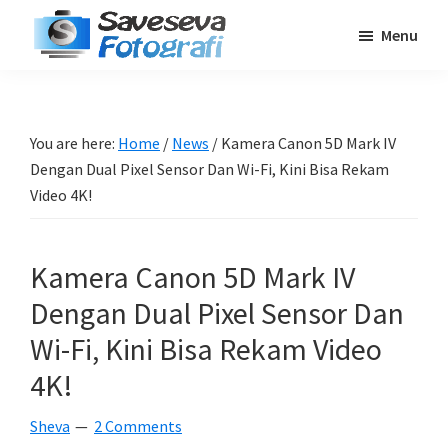
Skip
Skip
Skip
Menu
to
to
to
Saveseva
main
primary
footer
Belajar
Fotografi
content
sidebar
Fotografi
Pemula
You are here:
Home
/
News
/
Kamera Canon 5D Mark IV
-
Dengan Dual Pixel Sensor Dan Wi-Fi, Kini Bisa Rekam
Tips
Video 4K!
-
Tutorial
Kamera Canon 5D Mark IV
-
Dengan Dual Pixel Sensor Dan
Berita
-
Wi-Fi, Kini Bisa Rekam Video
Traveling
4K!
Sheva
2 Comments