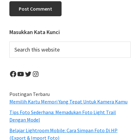
Primary
Masukkan Kata Kunci
Sidebar
Search
this
website
Facebook
YouTube
Twitter
Instagram
Postingan Terbaru
Memilih Kartu Memori Yang Tepat Untuk Kamera Kamu
Tips Foto Sederhana: Memadukan Foto Light Trail
Dengan Model
Belajar Lightroom Mobile: Cara Simpan Foto Di HP
(Export & Import Foto)