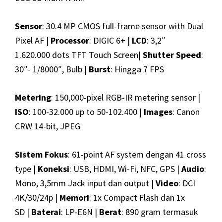
Sensor
: 30.4 MP CMOS full-frame sensor with Dual
Pixel AF |
Processor
: DIGIC 6+ |
LCD
: 3,2″
1.620.000 dots TFT Touch Screen|
Shutter Speed
:
30″- 1/8000″, Bulb |
Burst
: Hingga 7 FPS
Metering
: 150,000-pixel RGB-IR metering sensor |
ISO
: 100-32.000 up to 50-102.400 |
Images
: Canon
CRW 14-bit, JPEG
Sistem Fokus
: 61-point AF system dengan 41 cross
type |
Koneksi
: USB, HDMI, Wi-Fi, NFC, GPS |
Audio
:
Mono, 3,5mm Jack input dan output |
Video
: DCI
4K/30/24p |
Memori
: 1x Compact Flash dan 1x
SD |
Baterai
: LP-E6N |
Berat
: 890 gram termasuk