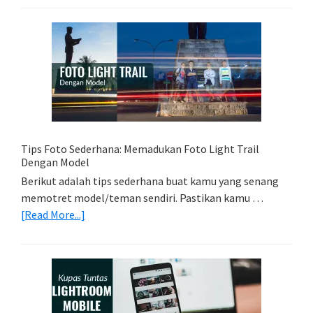
Kartu
Memori
Yang
Tepat
Untuk
Kamera
Kamu
Tips Foto Sederhana: Memadukan Foto Light Trail
Dengan Model
Berikut adalah tips sederhana buat kamu yang senang
memotret model/teman sendiri. Pastikan kamu …
about
[Read More...]
Tips
Foto
Sederhana:
Memadukan
Foto