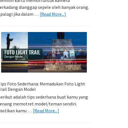
emilih kartu memori untuk kamera
erkadang dianggap sepele oleh banyak orang.
about
palagi jika dalam …
[Read More...]
Memilih
Kartu
Memori
Yang
Tepat
Untuk
Kamera
Kamu
ips Foto Sederhana: Memadukan Foto Light
rail Dengan Model
erikut adalah tips sederhana buat kamu yang
enang memotret model/teman sendiri.
about
Pastikan kamu …
[Read More...]
Tips
Foto