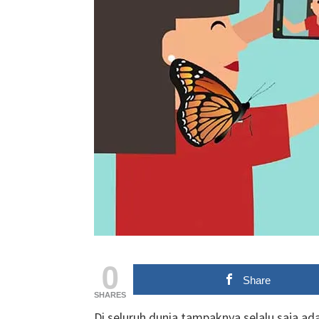
0
Share
SHARES
Di seluruh dunia tampaknya selalu saja ad