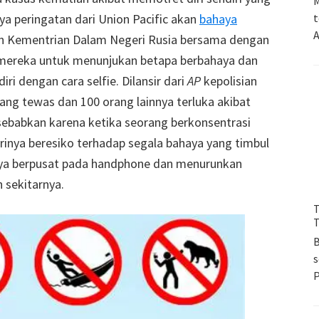
M
nya peringatan dari Union Pacific akan
bahaya
t
A
iran Kementrian Dalam Negeri Rusia bersama dengan
mereka untuk menunjukan betapa berbahaya dan
i dengan cara selfie. Dilansir dari
AP
kepolisian
ng tewas dan 100 orang lainnya terluka akibat
isebabkan karena ketika seorang berkonsentrasi
irinya beresiko terhadap segala bahaya yang timbul
snya berpusat pada handphone dan menurunkan
 sekitarnya.
T
T
B
s