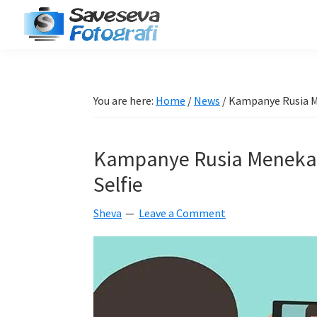
Skip
Skip
Skip
Skip
to
to
to
to
Saveseva
primary
main
primary
footer
Belajar
Fotografi
navigation
content
sidebar
Fotografi
Pemula
You are here:
Home
/
News
/
Kampanye Rusia M
-
Tips
Kampanye Rusia Meneka
-
Tutorial
Selfie
-
Sheva
Leave a Comment
Berita
-
Traveling