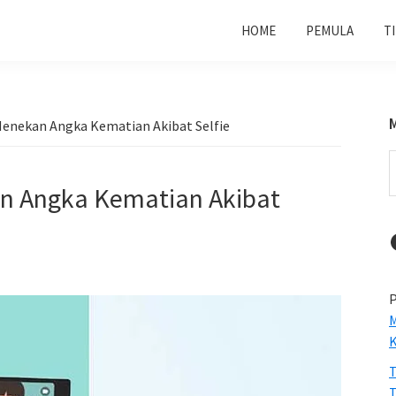
HOME
PEMULA
T
enekan Angka Kematian Akibat Selfie
S
t
n Angka Kematian Akibat
w
P
M
T
T