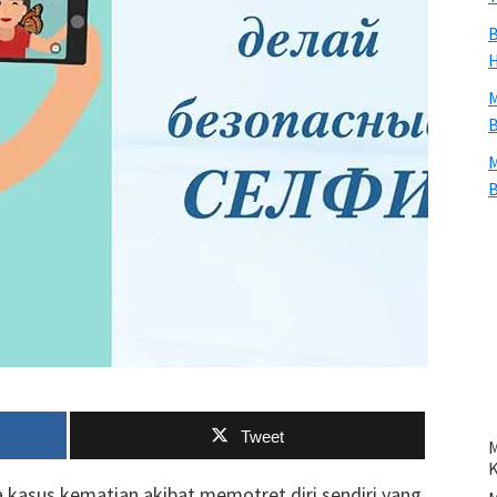
B
H
M
B
M
B
Tweet
M
a kasus kematian akibat memotret diri sendiri yang