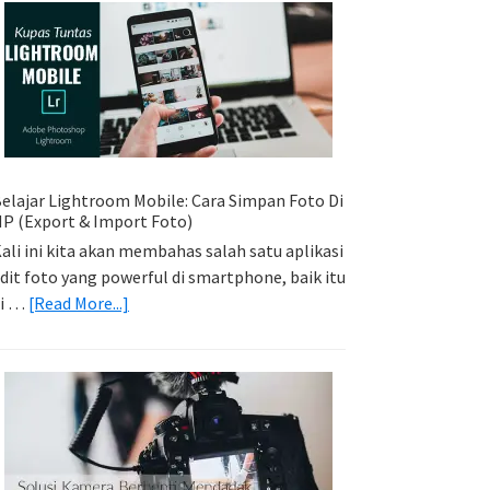
Sederhana:
Memadukan
Foto
Light
Trail
Dengan
Model
elajar Lightroom Mobile: Cara Simpan Foto Di
P (Export & Import Foto)
ali ini kita akan membahas salah satu aplikasi
dit foto yang powerful di smartphone, baik itu
about
di …
[Read More...]
Belajar
Lightroom
Mobile:
Cara
Simpan
Foto
Di