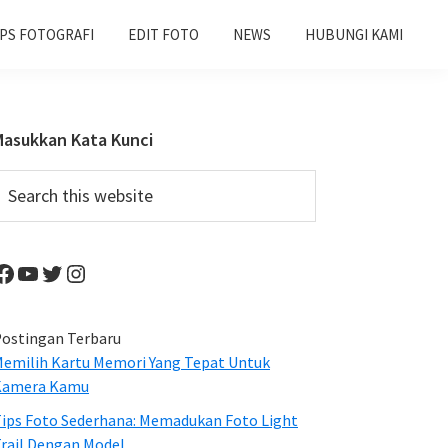
IPS FOTOGRAFI
EDIT FOTO
NEWS
HUBUNGI KAMI
Primary
Masukkan Kata Kunci
Sidebar
earch
his
ebsite
Facebook
YouTube
Twitter
Instagram
ostingan Terbaru
emilih Kartu Memori Yang Tepat Untuk
Kamera Kamu
ips Foto Sederhana: Memadukan Foto Light
rail Dengan Model