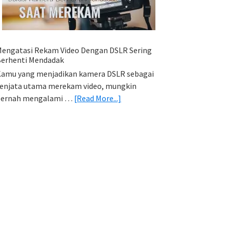
HP
(Export
&
Import
engatasi Rekam Video Dengan DSLR Sering
Foto)
erhenti Mendadak
amu yang menjadikan kamera DSLR sebagai
enjata utama merekam video, mungkin
about
pernah mengalami …
[Read More...]
Mengatasi
Rekam
Video
Dengan
DSLR
Sering
Berhenti
Mendadak