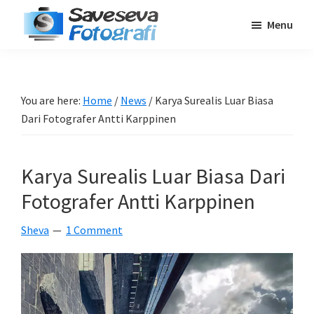
Skip
Skip
Skip
Menu
to
to
to
Saveseva
main
primary
footer
Belajar
Fotografi
content
sidebar
Fotografi
Pemula
You are here:
Home
/
News
/
Karya Surealis Luar Biasa
-
Dari Fotografer Antti Karppinen
Tips
-
Karya Surealis Luar Biasa Dari
Tutorial
-
Fotografer Antti Karppinen
Berita
Sheva
1 Comment
-
Traveling