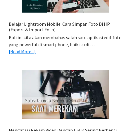
Trail
Dengan
Model
Belajar Lightroom Mobile: Cara Simpan Foto Di HP
(Export & Import Foto)
Kali ini kita akan membahas salah satu aplikasi edit foto
yang powerful di smartphone, baik itu di …
about
[Read More...]
Belajar
Lightroom
Mobile:
Cara
Simpan
Foto
Di
HP
(Export
&
Import
Mengatasi Rekam Video Dengan DSLR Sering Berhenti