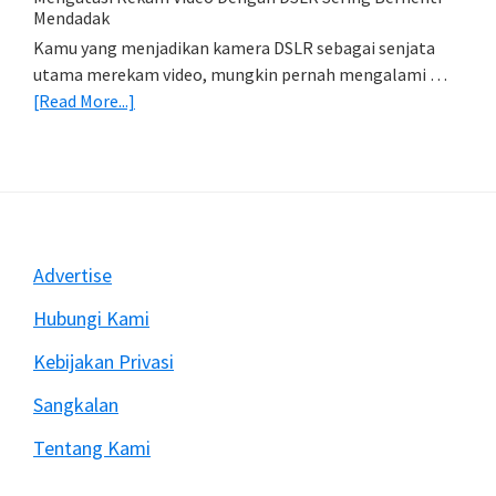
Foto)
Mendadak
Kamu yang menjadikan kamera DSLR sebagai senjata
utama merekam video, mungkin pernah mengalami …
about
[Read More...]
Mengatasi
Rekam
Video
Dengan
DSLR
Sering
Footer
Advertise
Berhenti
Mendadak
Hubungi Kami
Kebijakan Privasi
Sangkalan
Tentang Kami