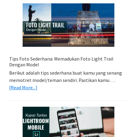
Memori
Yang
Tepat
Untuk
Kamera
Kamu
Tips Foto Sederhana: Memadukan Foto Light Trail
Dengan Model
Berikut adalah tips sederhana buat kamu yang senang
memotret model/teman sendiri. Pastikan kamu …
about
[Read More...]
Tips
Foto
Sederhana:
Memadukan
Foto
Light