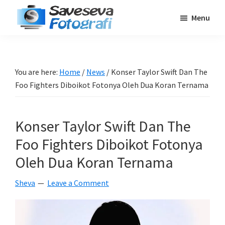
Skip
Skip
Skip
Menu
to
to
to
Saveseva
main
primary
footer
Belajar
Fotografi
content
sidebar
Fotografi
Pemula
You are here:
Home
/
News
/
Konser Taylor Swift Dan The
-
Foo Fighters Diboikot Fotonya Oleh Dua Koran Ternama
Tips
-
Konser Taylor Swift Dan The
Tutorial
-
Foo Fighters Diboikot Fotonya
Berita
Oleh Dua Koran Ternama
-
Sheva
Leave a Comment
Traveling