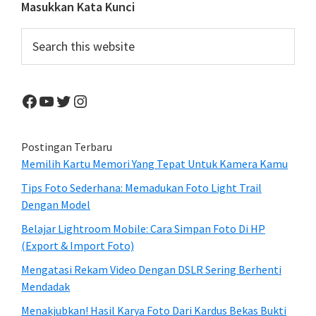
Primary
Masukkan Kata Kunci
Sidebar
Search
this
website
Facebook
YouTube
Twitter
Instagram
Postingan Terbaru
Memilih Kartu Memori Yang Tepat Untuk Kamera Kamu
Tips Foto Sederhana: Memadukan Foto Light Trail
Dengan Model
Belajar Lightroom Mobile: Cara Simpan Foto Di HP
(Export & Import Foto)
Mengatasi Rekam Video Dengan DSLR Sering Berhenti
Mendadak
Menakjubkan! Hasil Karya Foto Dari Kardus Bekas Bukti