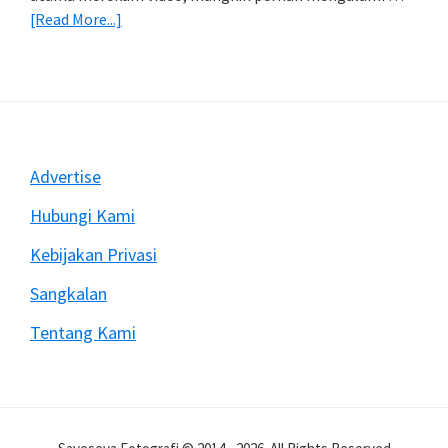
about
[Read More...]
Mengatasi
Rekam
Video
Dengan
DSLR
Sering
Footer
Advertise
Berhenti
Mendadak
Hubungi Kami
Kebijakan Privasi
Sangkalan
Tentang Kami