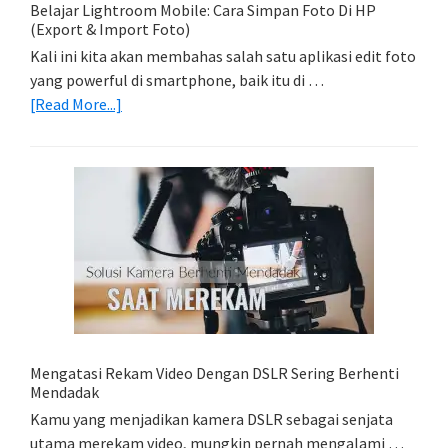
Belajar Lightroom Mobile: Cara Simpan Foto Di HP
(Export & Import Foto)
Kali ini kita akan membahas salah satu aplikasi edit foto
yang powerful di smartphone, baik itu di …
about
[Read More...]
Belajar
Lightroom
Mobile:
Cara
Simpan
Foto
Di
HP
(Export
&
Import
Mengatasi Rekam Video Dengan DSLR Sering Berhenti
Foto)
Mendadak
Kamu yang menjadikan kamera DSLR sebagai senjata
utama merekam video, mungkin pernah mengalami …