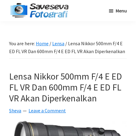
Skip
Skip
Skip
Menu
to
to
to
Saveseva
main
primary
footer
Belajar
Fotografi
content
sidebar
Fotografi
Pemula
You are here:
Home
/
Lensa
/
Lensa Nikkor 500mm F/4 E
-
ED FL VR Dan 600mm F/4 E ED FL VR Akan Diperkenalkan
Tips
-
Lensa Nikkor 500mm F/4 E ED
Tutorial
-
FL VR Dan 600mm F/4 E ED FL
Berita
VR Akan Diperkenalkan
-
Sheva
Leave a Comment
Traveling