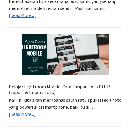
Berikut adalah tips sederhana buat kamu yang senang
memotret model/teman sendiri. Pastikan kamu …
about
[Read More...]
Tips
Foto
Sederhana:
Memadukan
Foto
Light
Trail
Dengan
Model
Belajar Lightroom Mobile: Cara Simpan Foto Di HP
(Export & Import Foto)
Kali ini kita akan membahas salah satu aplikasi edit foto
yang powerful di smartphone, baik itu di …
about
[Read More...]
Belajar
Lightroom