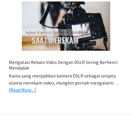
Mobile:
Cara
Simpan
Foto
Di
HP
(Export
&
Import
Mengatasi Rekam Video Dengan DSLR Sering Berhenti
Foto)
Mendadak
Kamu yang menjadikan kamera DSLR sebagai senjata
utama merekam video, mungkin pernah mengalami …
about
[Read More...]
Mengatasi
Rekam
Video
Dengan
DSLR