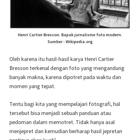
Henri Cartier Bresson. Bapak jurnalisme foto modern.
Sumber : Wikipedia.org
Oleh karena itu hasil-hasil karya Henri Cartier
Bresson terkenal dengan foto yang mengandung
banyak makna, karena dipotret pada waktu dan
momen yang tepat.
Tentu bagi kita yang mempelajari fotografi, hal
tersebut bisa menjadi sebuah panduan atau
pedoman dalam memotret. Tidak hanya asal
menjepret dan kemudian berharap hasil jepretan