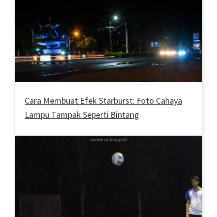
Cara Membuat Efek Starburst: Foto Cahaya
Lampu Tampak Seperti Bintang