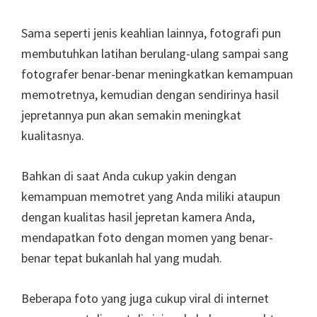
Sama seperti jenis keahlian lainnya, fotografi pun
membutuhkan latihan berulang-ulang sampai sang
fotografer benar-benar meningkatkan kemampuan
memotretnya, kemudian dengan sendirinya hasil
jepretannya pun akan semakin meningkat
kualitasnya.
Bahkan di saat Anda cukup yakin dengan
kemampuan memotret yang Anda miliki ataupun
dengan kualitas hasil jepretan kamera Anda,
mendapatkan foto dengan momen yang benar-
benar tepat bukanlah hal yang mudah.
Beberapa foto yang juga cukup viral di internet