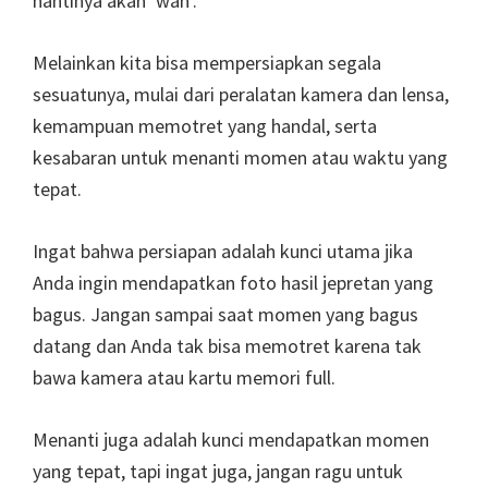
nantinya akan ‘wah’.
Melainkan kita bisa mempersiapkan segala
sesuatunya, mulai dari peralatan kamera dan lensa,
kemampuan memotret yang handal, serta
kesabaran untuk menanti momen atau waktu yang
tepat.
Ingat bahwa persiapan adalah kunci utama jika
Anda ingin mendapatkan foto hasil jepretan yang
bagus. Jangan sampai saat momen yang bagus
datang dan Anda tak bisa memotret karena tak
bawa kamera atau kartu memori full.
Menanti juga adalah kunci mendapatkan momen
yang tepat, tapi ingat juga, jangan ragu untuk