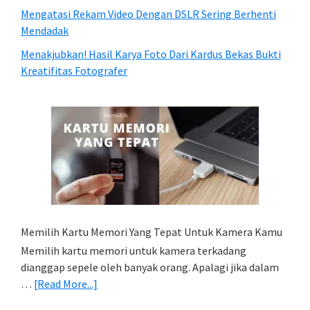
Mengatasi Rekam Video Dengan DSLR Sering Berhenti
Mendadak
Menakjubkan! Hasil Karya Foto Dari Kardus Bekas Bukti
Kreatifitas Fotografer
Memilih Kartu Memori Yang Tepat Untuk Kamera Kamu
Memilih kartu memori untuk kamera terkadang
dianggap sepele oleh banyak orang. Apalagi jika dalam
about
…
[Read More...]
Memilih