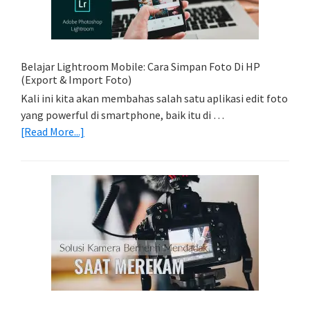
Trail
Dengan
Model
Belajar Lightroom Mobile: Cara Simpan Foto Di HP
(Export & Import Foto)
Kali ini kita akan membahas salah satu aplikasi edit foto
yang powerful di smartphone, baik itu di …
about
[Read More...]
Belajar
Lightroom
Mobile:
Cara
Simpan
Foto
Di
HP
(Export
&