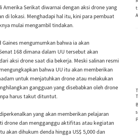
M
di Amerika Serikat diwarnai dengan aksi drone yang
t
A
i lokasi. Menghadapi hal itu, kini para pembuat
knya mulai mengambil tindakan.
 Ted Gaines mengumumkan bahwa ia akan
Senat 168 dimana dalam UU tersebut akan
i aksi drone saat dia bekerja. Meski salinan resmi
es mengungkapkan bahwa UU itu akan memberikan
emadam untuk menjatuhkan drone atau melakukan
enghilangkan gangguan yang disebabkan oleh drone
T
pa harus takut dituntut.
T
B
s
 diperkenalkan yang akan memberikan pelajaran
ti drone dan mengganggu aktifitas atau kegiatan
tu akan dihukum denda hingga US$ 5,000 dan