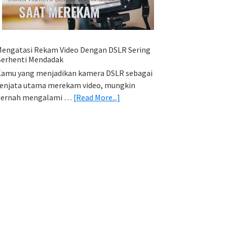
HP
(Export
&
Import
engatasi Rekam Video Dengan DSLR Sering
Foto)
erhenti Mendadak
amu yang menjadikan kamera DSLR sebagai
enjata utama merekam video, mungkin
about
pernah mengalami …
[Read More...]
Mengatasi
Rekam
Video
Dengan
DSLR
Sering
Berhenti
Mendadak