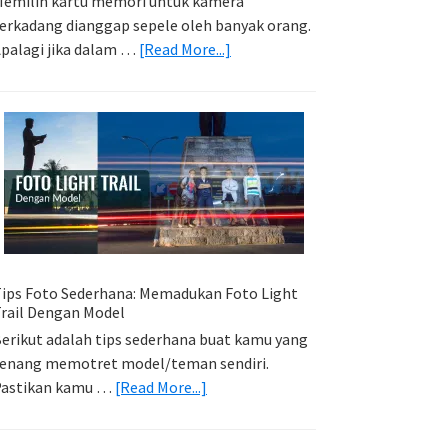
emilih kartu memori untuk kamera
erkadang dianggap sepele oleh banyak orang.
about
palagi jika dalam …
[Read More...]
Memilih
Kartu
Memori
Yang
Tepat
Untuk
Kamera
Kamu
ips Foto Sederhana: Memadukan Foto Light
rail Dengan Model
erikut adalah tips sederhana buat kamu yang
enang memotret model/teman sendiri.
about
Pastikan kamu …
[Read More...]
Tips
Foto