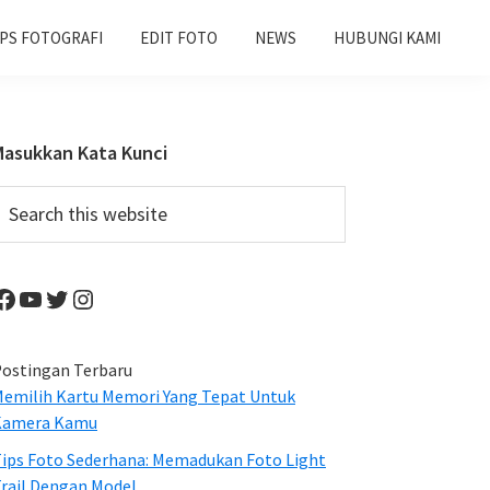
IPS FOTOGRAFI
EDIT FOTO
NEWS
HUBUNGI KAMI
Primary
Masukkan Kata Kunci
Sidebar
earch
his
ebsite
Facebook
YouTube
Twitter
Instagram
ostingan Terbaru
emilih Kartu Memori Yang Tepat Untuk
Kamera Kamu
ips Foto Sederhana: Memadukan Foto Light
rail Dengan Model