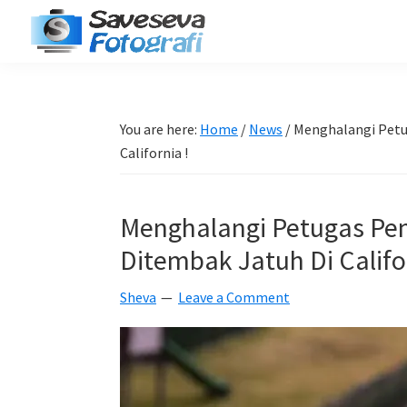
Skip
Skip
Skip
Skip
to
to
to
to
Saveseva
primary
main
primary
footer
Belajar
Fotografi
navigation
content
sidebar
Fotografi
Pemula
You are here:
Home
/
News
/
Menghalangi Petu
-
California !
Tips
-
Menghalangi Petugas Pe
Tutorial
Ditembak Jatuh Di Califo
-
Berita
Sheva
Leave a Comment
-
Traveling