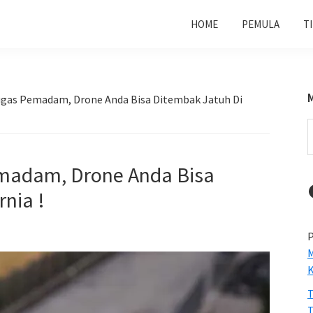
HOME
PEMULA
T
gas Pemadam, Drone Anda Bisa Ditembak Jatuh Di
S
t
w
madam, Drone Anda Bisa
rnia !
P
M
T
T