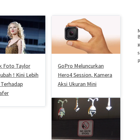
M
B
K
s
k Foto Taylor
GoPro Meluncurkan
iubah ! Kini Lebih
Hero4 Session, Kamera
Terhadap
Aksi Ukuran Mini
afer