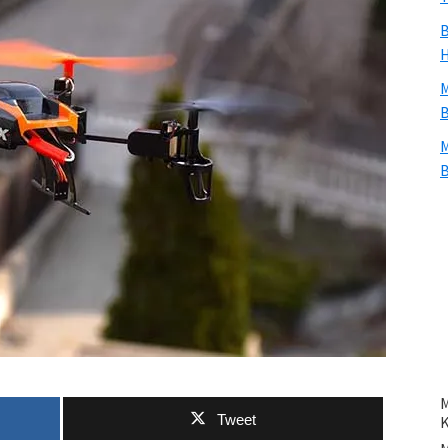
B
H
M
B
M
B
M
Tweet