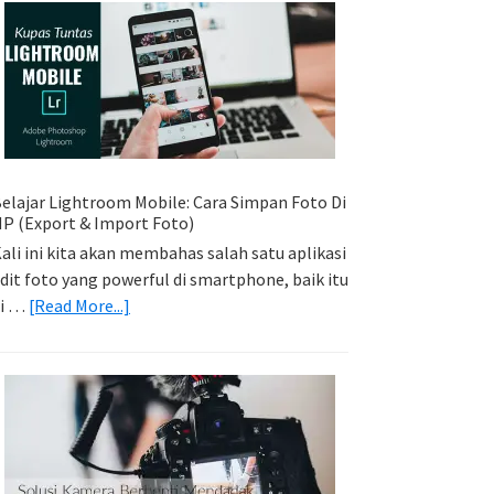
Sederhana:
Memadukan
Foto
Light
Trail
Dengan
Model
elajar Lightroom Mobile: Cara Simpan Foto Di
P (Export & Import Foto)
ali ini kita akan membahas salah satu aplikasi
dit foto yang powerful di smartphone, baik itu
about
di …
[Read More...]
Belajar
Lightroom
Mobile:
Cara
Simpan
Foto
Di