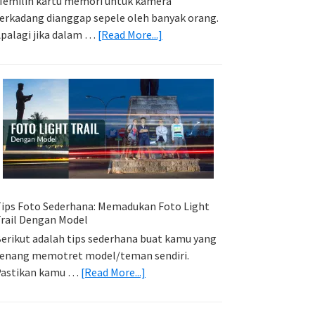
emilih kartu memori untuk kamera
erkadang dianggap sepele oleh banyak orang.
about
palagi jika dalam …
[Read More...]
Memilih
Kartu
Memori
Yang
Tepat
Untuk
Kamera
Kamu
ips Foto Sederhana: Memadukan Foto Light
rail Dengan Model
erikut adalah tips sederhana buat kamu yang
enang memotret model/teman sendiri.
about
Pastikan kamu …
[Read More...]
Tips
Foto