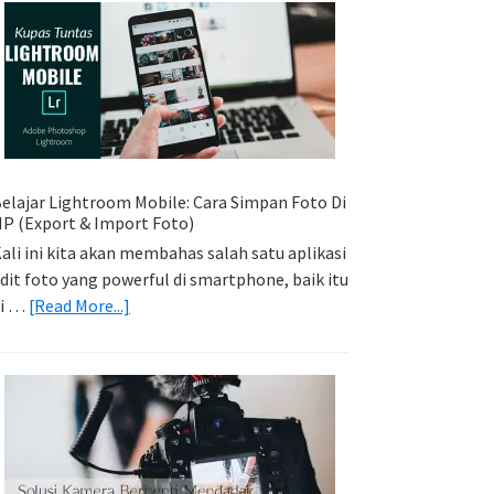
Sederhana:
Memadukan
Foto
Light
Trail
Dengan
Model
elajar Lightroom Mobile: Cara Simpan Foto Di
P (Export & Import Foto)
ali ini kita akan membahas salah satu aplikasi
dit foto yang powerful di smartphone, baik itu
about
di …
[Read More...]
Belajar
Lightroom
Mobile:
Cara
Simpan
Foto
Di