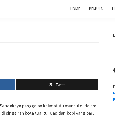
HOME
PEMULA
T
S
t
w
Tweet
P
M
 Setidaknya penggalan kalimat itu muncul di dalam
T
 di pinggiran kota tua itu. Uap dari kopi yang baru
T