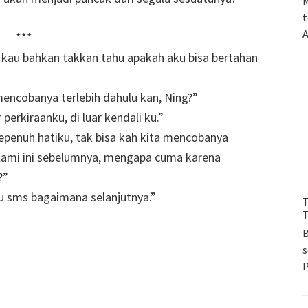
M
t
A
***
, kau bahkan takkan tahu apakah aku bisa bertahan
mencobanya terlebih dahulu kan, Ning?”
 perkiraanku, di luar kendali ku.”
enuh hatiku, tak bisa kah kita mencobanya
alami ini sebelumnya, mengapa cuma karena
?”
tau sms bagaimana selanjutnya.”
T
T
B
s