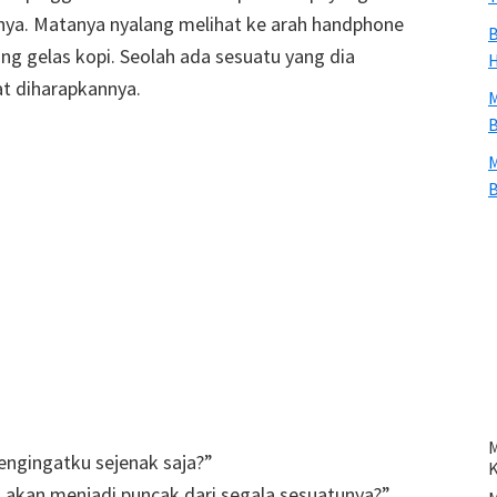
annya. Matanya nyalang melihat ke arah handphone
B
ng gelas kopi. Seolah ada sesuatu yang dia
H
at diharapkannya.
M
B
M
B
M
engingatku sejenak saja?”
g akan menjadi puncak dari segala sesuatunya?”