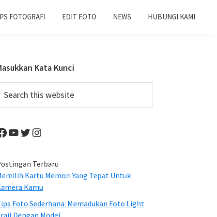
IPS FOTOGRAFI
EDIT FOTO
NEWS
HUBUNGI KAMI
Primary
Masukkan Kata Kunci
Sidebar
earch
his
ebsite
Facebook
YouTube
Twitter
Instagram
ostingan Terbaru
emilih Kartu Memori Yang Tepat Untuk
Kamera Kamu
ips Foto Sederhana: Memadukan Foto Light
rail Dengan Model