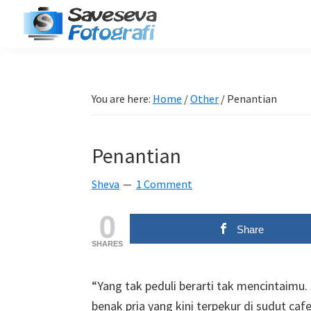
Skip
Skip
Skip
Skip
to
to
to
to
Saveseva
primary
main
primary
footer
Belajar
Fotografi
navigation
content
sidebar
Fotografi
Pemula
You are here:
Home
/
Other
/
Penantian
-
Tips
Penantian
-
Tutorial
Sheva
1 Comment
-
0
Berita
Share
-
SHARES
Traveling
“Yang tak peduli berarti tak mencintaimu.
benak pria yang kini terpekur di sudut cafe