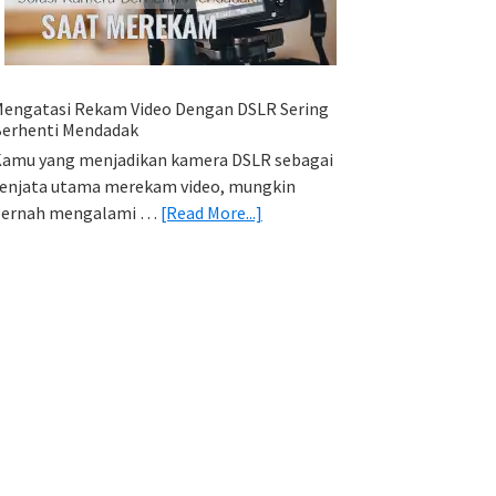
HP
(Export
&
Import
engatasi Rekam Video Dengan DSLR Sering
Foto)
erhenti Mendadak
amu yang menjadikan kamera DSLR sebagai
enjata utama merekam video, mungkin
about
pernah mengalami …
[Read More...]
Mengatasi
Rekam
Video
Dengan
DSLR
Sering
Berhenti
Mendadak