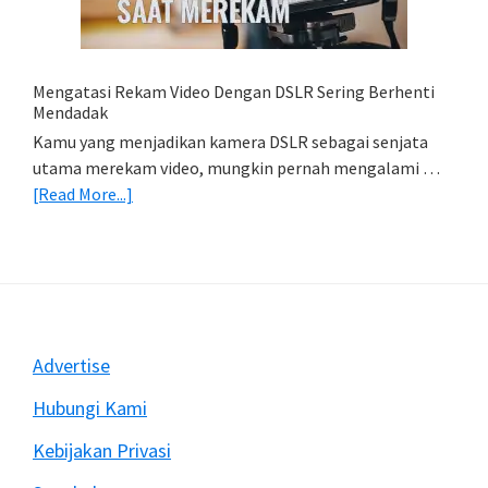
HP
(Export
&
Import
Mengatasi Rekam Video Dengan DSLR Sering Berhenti
Foto)
Mendadak
Kamu yang menjadikan kamera DSLR sebagai senjata
utama merekam video, mungkin pernah mengalami …
about
[Read More...]
Mengatasi
Rekam
Video
Dengan
DSLR
Sering
Footer
Advertise
Berhenti
Mendadak
Hubungi Kami
Kebijakan Privasi