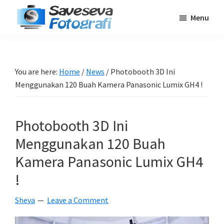
Skip
Skip
Skip
Menu
to
to
to
Saveseva
main
primary
footer
Belajar
Fotografi
content
sidebar
Fotografi
Pemula
You are here:
Home
/
News
/
Photobooth 3D Ini
-
Menggunakan 120 Buah Kamera Panasonic Lumix GH4 !
Tips
-
Photobooth 3D Ini
Tutorial
-
Menggunakan 120 Buah
Berita
Kamera Panasonic Lumix GH4
-
!
Traveling
Sheva
Leave a Comment