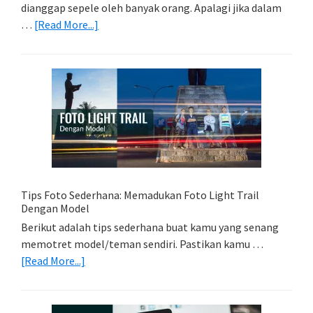
dianggap sepele oleh banyak orang. Apalagi jika dalam
about
…
[Read More...]
Memilih
Kartu
Memori
Yang
Tepat
Untuk
Kamera
Kamu
Tips Foto Sederhana: Memadukan Foto Light Trail
Dengan Model
Berikut adalah tips sederhana buat kamu yang senang
memotret model/teman sendiri. Pastikan kamu …
about
[Read More...]
Tips
Foto
Sederhana: