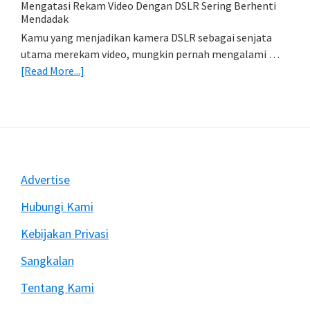
Import
Mengatasi Rekam Video Dengan DSLR Sering Berhenti
Foto)
Mendadak
Kamu yang menjadikan kamera DSLR sebagai senjata
utama merekam video, mungkin pernah mengalami …
about
[Read More...]
Mengatasi
Rekam
Video
Dengan
DSLR
Sering
Footer
Advertise
Berhenti
Mendadak
Hubungi Kami
Kebijakan Privasi
Sangkalan
Tentang Kami