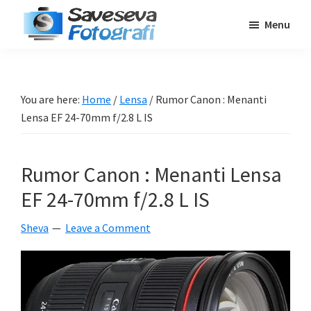
Skip
Skip
Skip
Menu
to
to
to
Saveseva
main
primary
footer
Belajar
Fotografi
content
sidebar
Fotografi
Pemula
You are here:
Home
/
Lensa
/
Rumor Canon : Menanti
-
Lensa EF 24-70mm f/2.8 L IS
Tips
-
Rumor Canon : Menanti Lensa
Tutorial
-
EF 24-70mm f/2.8 L IS
Berita
Sheva
Leave a Comment
-
Traveling