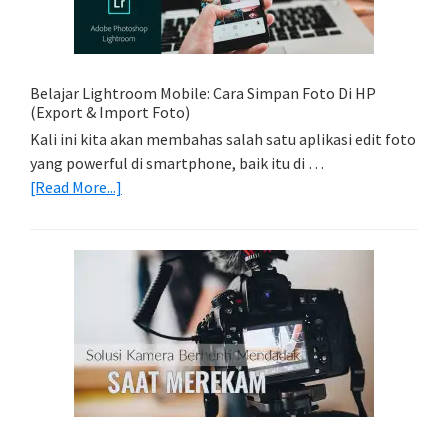
Trail
Dengan
Model
Belajar Lightroom Mobile: Cara Simpan Foto Di HP
(Export & Import Foto)
Kali ini kita akan membahas salah satu aplikasi edit foto
yang powerful di smartphone, baik itu di …
about
[Read More...]
Belajar
Lightroom
Mobile:
Cara
Simpan
Foto
Di
HP
(Export
&