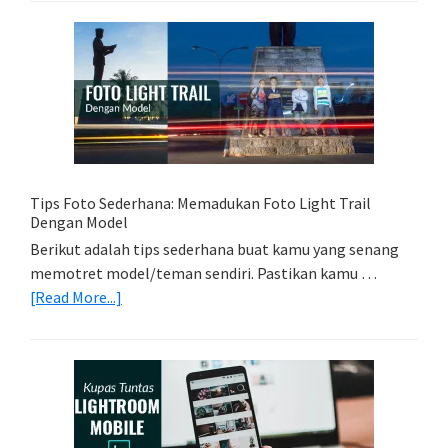
Kartu
Memori
Yang
Tepat
Untuk
Kamera
Kamu
Tips Foto Sederhana: Memadukan Foto Light Trail
Dengan Model
Berikut adalah tips sederhana buat kamu yang senang
memotret model/teman sendiri. Pastikan kamu …
about
[Read More...]
Tips
Foto
Sederhana:
Memadukan
Foto
Light