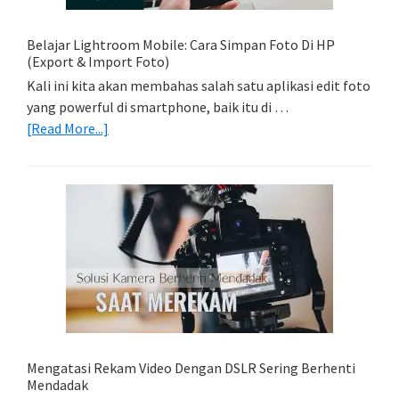
Model
Belajar Lightroom Mobile: Cara Simpan Foto Di HP
(Export & Import Foto)
Kali ini kita akan membahas salah satu aplikasi edit foto
yang powerful di smartphone, baik itu di …
about
[Read More...]
Belajar
Lightroom
Mobile:
Cara
Simpan
Foto
Di
HP
(Export
&
Import
Mengatasi Rekam Video Dengan DSLR Sering Berhenti
Foto)
Mendadak