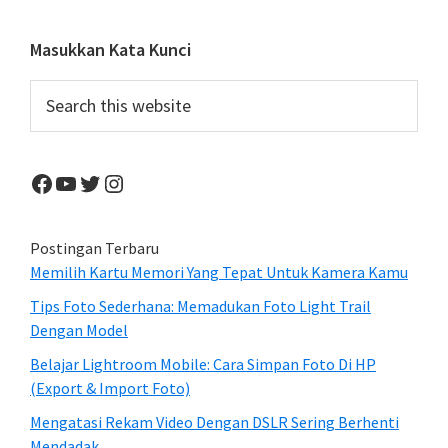
Primary
Masukkan Kata Kunci
Sidebar
Search
this
website
Facebook
YouTube
Twitter
Instagram
Postingan Terbaru
Memilih Kartu Memori Yang Tepat Untuk Kamera Kamu
Tips Foto Sederhana: Memadukan Foto Light Trail
Dengan Model
Belajar Lightroom Mobile: Cara Simpan Foto Di HP
(Export & Import Foto)
Mengatasi Rekam Video Dengan DSLR Sering Berhenti
Mendadak