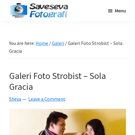
Skip
Skip
Skip
Menu
to
to
to
Saveseva
main
primary
footer
Belajar
Fotografi
content
sidebar
Fotografi
Pemula
You are here:
Home
/
Galeri
/
Galeri Foto Strobist – Sola
-
Gracia
Tips
-
Galeri Foto Strobist – Sola
Tutorial
-
Gracia
Berita
Sheva
Leave a Comment
-
Traveling