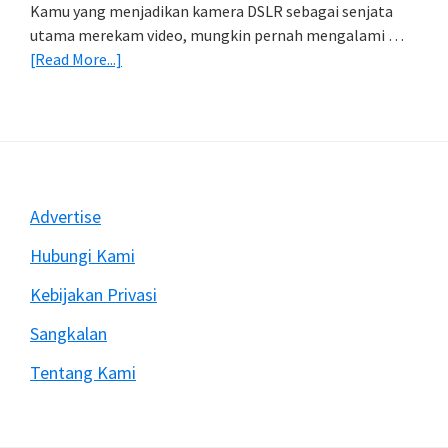
Kamu yang menjadikan kamera DSLR sebagai senjata
utama merekam video, mungkin pernah mengalami …
about
[Read More...]
Mengatasi
Rekam
Video
Dengan
DSLR
Sering
Footer
Advertise
Berhenti
Mendadak
Hubungi Kami
Kebijakan Privasi
Sangkalan
Tentang Kami