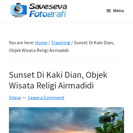
Skip
Skip
Skip
Menu
to
to
to
Saveseva
main
primary
footer
Belajar
Fotografi
content
sidebar
Fotografi
Pemula
You are here:
Home
/
Traveling
/
Sunset Di Kaki Dian,
-
Objek Wisata Religi Airmadidi
Tips
-
Sunset Di Kaki Dian, Objek
Tutorial
-
Wisata Religi Airmadidi
Berita
Sheva
Leave a Comment
-
Traveling