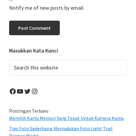
Notify me of new posts by email.
Primary
Masukkan Kata Kunci
Sidebar
Search
this
website
Facebook
YouTube
Twitter
Instagram
Postingan Terbaru
Memilih Kartu Memori Yang Tepat Untuk Kamera Kamu
Tips Foto Sederhana: Memadukan Foto Light Trail
Dengan Model