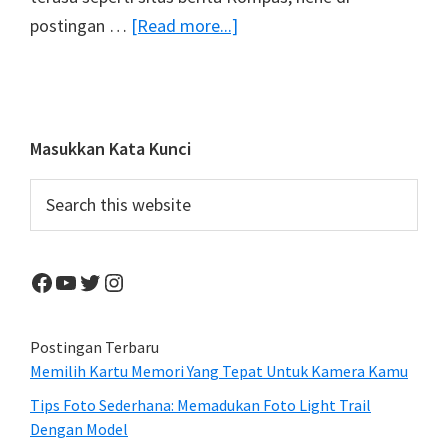
about
postingan …
[Read more...]
Sunset
Di
Kaki
Dian,
Primary
Masukkan Kata Kunci
Objek
Sidebar
Search
Wisata
this
Religi
website
Airmadidi
Facebook
YouTube
Twitter
Instagram
Postingan Terbaru
Memilih Kartu Memori Yang Tepat Untuk Kamera Kamu
Tips Foto Sederhana: Memadukan Foto Light Trail
Dengan Model