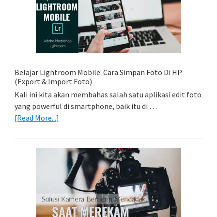
Foto
Light
Trail
Dengan
Model
Belajar Lightroom Mobile: Cara Simpan Foto Di HP
(Export & Import Foto)
Kali ini kita akan membahas salah satu aplikasi edit foto
yang powerful di smartphone, baik itu di …
about
[Read More...]
Belajar
Lightroom
Mobile:
Cara
Simpan
Foto
Di
HP