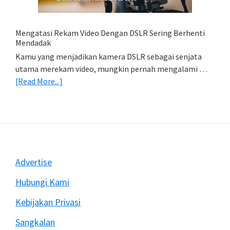
(Export
&
Import
Mengatasi Rekam Video Dengan DSLR Sering Berhenti
Foto)
Mendadak
Kamu yang menjadikan kamera DSLR sebagai senjata
utama merekam video, mungkin pernah mengalami …
about
[Read More...]
Mengatasi
Rekam
Video
Dengan
DSLR
Sering
Footer
Advertise
Berhenti
Mendadak
Hubungi Kami
Kebijakan Privasi
Sangkalan