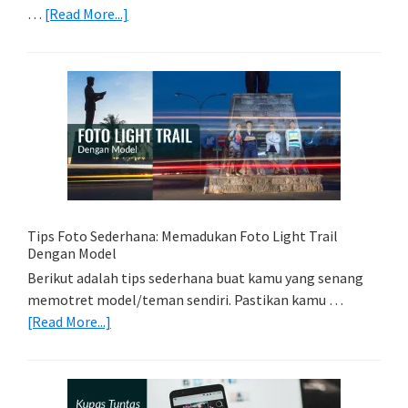
about
…
[Read More...]
Memilih
Kartu
Memori
Yang
Tepat
Untuk
Kamera
Kamu
Tips Foto Sederhana: Memadukan Foto Light Trail
Dengan Model
Berikut adalah tips sederhana buat kamu yang senang
memotret model/teman sendiri. Pastikan kamu …
about
[Read More...]
Tips
Foto
Sederhana:
Memadukan