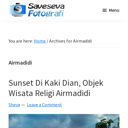
Skip
Skip
Skip
Menu
to
to
to
Saveseva
main
primary
footer
Belajar
Fotografi
content
sidebar
Fotografi
Pemula
You are here:
Home
/
Archives for Airmadidi
-
Tips
Airmadidi
-
Tutorial
-
Sunset Di Kaki Dian, Objek
Berita
Wisata Religi Airmadidi
-
Traveling
Sheva
Leave a Comment