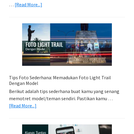
about
…
[Read More...]
Memilih
Kartu
Memori
Yang
Tepat
Untuk
Kamera
Kamu
Tips Foto Sederhana: Memadukan Foto Light Trail
Dengan Model
Berikut adalah tips sederhana buat kamu yang senang
memotret model/teman sendiri. Pastikan kamu …
about
[Read More...]
Tips
Foto
Sederhana:
Memadukan