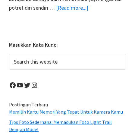
about
potret diri sendiri …
[Read more...]
Kampanye
Rusia
Menekan
Angka
Primary
Masukkan Kata Kunci
Kematian
Sidebar
Search
Akibat
this
Selfie
website
Facebook
YouTube
Twitter
Instagram
Postingan Terbaru
Memilih Kartu Memori Yang Tepat Untuk Kamera Kamu
Tips Foto Sederhana: Memadukan Foto Light Trail
Dengan Model