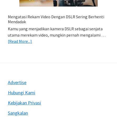
(Export
&
Import
Mengatasi Rekam Video Dengan DSLR Sering Berhenti
Foto)
Mendadak
Kamu yang menjadikan kamera DSLR sebagai senjata
utama merekam video, mungkin pernah mengalami …
about
[Read More...]
Mengatasi
Rekam
Video
Dengan
DSLR
Sering
Footer
Advertise
Berhenti
Mendadak
Hubungi Kami
Kebijakan Privasi
Sangkalan