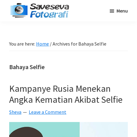
Skip
Skip
Skip
Menu
to
to
to
Saveseva
main
primary
footer
Belajar
Fotografi
content
sidebar
Fotografi
Pemula
You are here:
Home
/
Archives for Bahaya Selfie
-
Tips
Bahaya Selfie
-
Tutorial
-
Kampanye Rusia Menekan
Berita
Angka Kematian Akibat Selfie
-
Traveling
Sheva
Leave a Comment