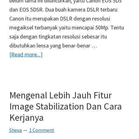
belum lama ini diluncurkan, yaitu Canon EOS 5DS
dan EOS 5DSR. Dua buah kamera DSLR terbaru
Canon itu merupakan DSLR dengan resolusi
megaiksel terbanyak yaitu mencapai 50Mp. Tentu
saja dengan tingkatan resolusi sebesar itu
dibutuhkan lensa yang benar-benar …
about
[Read more...]
Canon
Merilis
Rekomendasi
Lensa
Mengenal Lebih Jauh Fitur
Untuk
Image Stabilization Dan Cara
5DS
Kerjanya
Dan
5DSR
Sheva
1 Comment