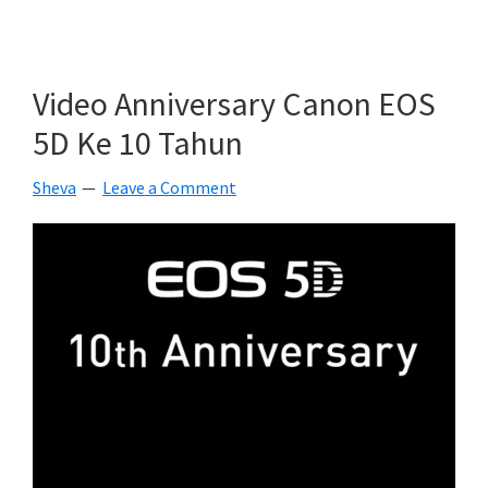
Memperkenalkan
Flash
Baru
Video Anniversary Canon EOS
Speedlite
5D Ke 10 Tahun
430EX-
III
Sheva
Leave a Comment
RT
Dengan
Kemampuan
Wireless
Radio