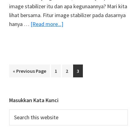
image stabilizer itu dan apa kegunaannya? Mari kita
lihat bersama. Fitur image stabilizer pada dasarnya
about
hanya …
[Read more...]
Mengenal
Lebih
Jauh
Fitur
Image
Go
Page
Page
Page
«
Previous Page
1
2
3
Stabilization
to
Dan
Cara
Primary
Masukkan Kata Kunci
Kerjanya
Sidebar
Search
this
website