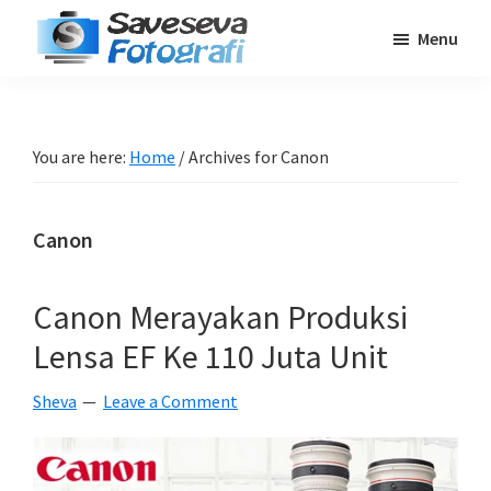
Skip
Skip
Skip
Menu
to
to
to
Saveseva
main
primary
footer
Belajar
Fotografi
content
sidebar
Fotografi
Pemula
You are here:
Home
/
Archives for Canon
-
Tips
Canon
-
Tutorial
-
Canon Merayakan Produksi
Berita
Lensa EF Ke 110 Juta Unit
-
Traveling
Sheva
Leave a Comment