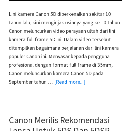
Lini kamera Canon 5D diperkenalkan sekitar 10
tahun lalu, kini menginjak usianya yang ke 10 tahun
Canon meluncurkan video perayaan ultah dari lini
kamera full frame 5D ini. Dalam video tersebut
ditampilkan bagaimana perjalanan dari lini kamera
populer Canon ini. Menyasar kepada pengguna
profesional dengan format full frame di 35mm,
Canon meluncurkan kamera Canon 5D pada
about
September tahun …
[Read more...]
Video
Anniversary
Canon
EOS
Canon Merilis Rekomendasi
5D
Lensa Untuk 5DS Dan 5DSR