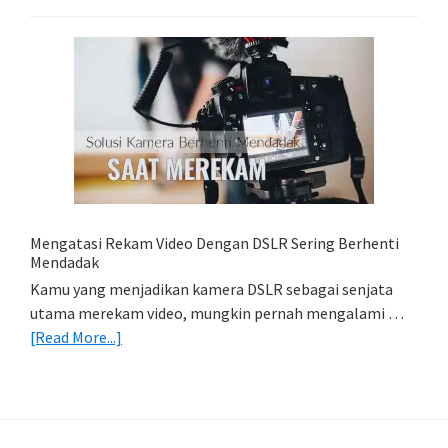
Lightroom
Mobile:
Cara
Simpan
Foto
Di
HP
(Export
&
Import
Mengatasi Rekam Video Dengan DSLR Sering Berhenti
Foto)
Mendadak
Kamu yang menjadikan kamera DSLR sebagai senjata
utama merekam video, mungkin pernah mengalami …
about
[Read More...]
Mengatasi
Rekam
Video
Dengan