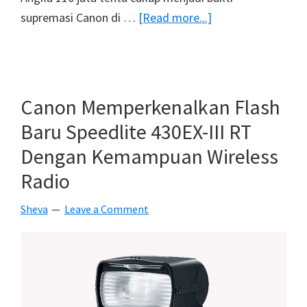
about
supremasi Canon di …
[Read more...]
Canon
Merayakan
Produksi
Lensa
Canon Memperkenalkan Flash
EF
Baru Speedlite 430EX-III RT
Ke
Dengan Kemampuan Wireless
110
Radio
Juta
Unit
Sheva
Leave a Comment