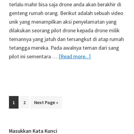
terlalu mahir bisa saja drone anda akan berakhir di
genteng rumah orang. Berikut adalah sebuah video
unik yang menampilkan aksi penyelamatan yang
dilakukan seorang pilot drone kepada drone milik
temannya yang jatuh dan tersangkut di atap rumah
tetangga mereka. Pada awalnya teman dari sang
about
pilot ini sementara …
[Read more...]
Video
Unik
Aksi
Penyelamatan
Drone
Page
Page
Go
1
2
Next Page »
Menggunakan
to
Drone
Lainnya
Primary
Masukkan Kata Kunci