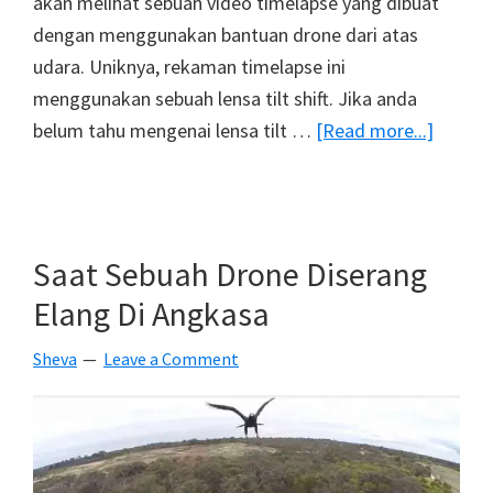
akan melihat sebuah video timelapse yang dibuat
dengan menggunakan bantuan drone dari atas
udara. Uniknya, rekaman timelapse ini
menggunakan sebuah lensa tilt shift. Jika anda
about
belum tahu mengenai lensa tilt …
[Read more...]
Video
Timela
Ini
Membu
Saat Sebuah Drone Diserang
Sebuah
Elang Di Angkasa
Kota
Tampa
Sheva
Leave a Comment
Mini