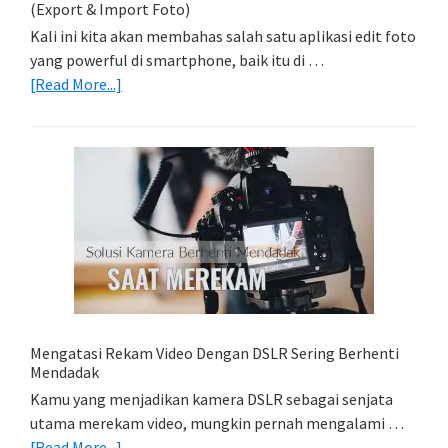
(Export & Import Foto)
Kali ini kita akan membahas salah satu aplikasi edit foto
yang powerful di smartphone, baik itu di …
about
[Read More...]
Belajar
Lightroom
Mobile:
Cara
Simpan
Foto
Di
HP
(Export
&
Import
Mengatasi Rekam Video Dengan DSLR Sering Berhenti
Foto)
Mendadak
Kamu yang menjadikan kamera DSLR sebagai senjata
utama merekam video, mungkin pernah mengalami …
about
[Read More...]