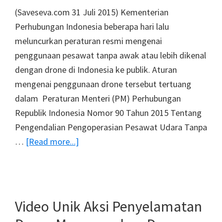
(Saveseva.com 31 Juli 2015) Kementerian
Perhubungan Indonesia beberapa hari lalu
meluncurkan peraturan resmi mengenai
penggunaan pesawat tanpa awak atau lebih dikenal
dengan drone di Indonesia ke publik. Aturan
mengenai penggunaan drone tersebut tertuang
dalam Peraturan Menteri (PM) Perhubungan
Republik Indonesia Nomor 90 Tahun 2015 Tentang
Pengendalian Pengoperasian Pesawat Udara Tanpa
about
…
[Read more...]
Kini
Indonesia
Sudah
Memiliki
Video Unik Aksi Penyelamatan
Aturan