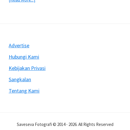
Mengatasi
Rekam
Video
Dengan
DSLR
Sering
Footer
Advertise
Berhenti
Mendadak
Hubungi Kami
Kebijakan Privasi
Sangkalan
Tentang Kami
Saveseva Fotografi © 2014 - 2026. All Rights Reserved