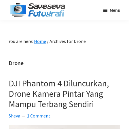
Skip
Skip
Skip
Menu
to
to
to
Saveseva
main
primary
footer
Belajar
Fotografi
content
sidebar
Fotografi
Pemula
You are here:
Home
/
Archives for Drone
-
Tips
Drone
-
Tutorial
-
DJI Phantom 4 Diluncurkan,
Berita
Drone Kamera Pintar Yang
-
Mampu Terbang Sendiri
Traveling
Sheva
1 Comment