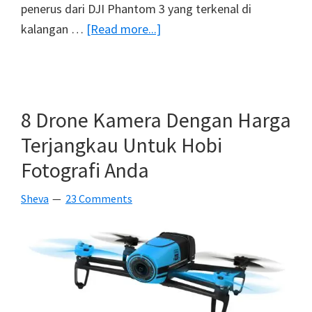
penerus dari DJI Phantom 3 yang terkenal di
about
kalangan …
[Read more...]
DJI
Phantom
4
Diluncurkan,
8 Drone Kamera Dengan Harga
Drone
Terjangkau Untuk Hobi
Kamera
Fotografi Anda
Pintar
Yang
Sheva
23 Comments
Mampu
Terbang
Sendiri