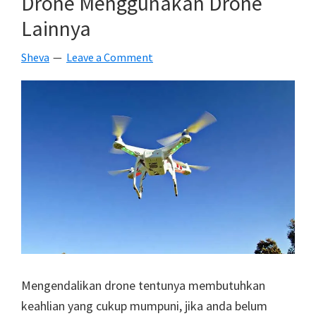
Drone Menggunakan Drone
Resmi
Lainnya
Soal
Drone
Sheva
Leave a Comment
Mengendalikan drone tentunya membutuhkan
keahlian yang cukup mumpuni, jika anda belum