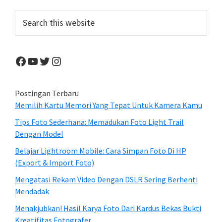
Sidebar
Search
this
website
Facebook
YouTube
Twitter
Instagram
Postingan Terbaru
Memilih Kartu Memori Yang Tepat Untuk Kamera Kamu
Tips Foto Sederhana: Memadukan Foto Light Trail
Dengan Model
Belajar Lightroom Mobile: Cara Simpan Foto Di HP
(Export & Import Foto)
Mengatasi Rekam Video Dengan DSLR Sering Berhenti
Mendadak
Menakjubkan! Hasil Karya Foto Dari Kardus Bekas Bukti
Kreatifitas Fotografer