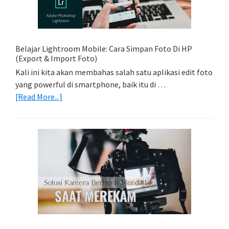
Trail
Dengan
Model
Belajar Lightroom Mobile: Cara Simpan Foto Di HP
(Export & Import Foto)
Kali ini kita akan membahas salah satu aplikasi edit foto
yang powerful di smartphone, baik itu di …
about
[Read More...]
Belajar
Lightroom
Mobile:
Cara
Simpan
Foto
Di
HP
(Export
&