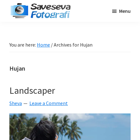
Skip
Skip
Skip
Menu
to
to
to
Saveseva
main
primary
footer
Belajar
Fotografi
content
sidebar
Fotografi
Pemula
You are here:
Home
/
Archives for Hujan
-
Tips
Hujan
-
Tutorial
-
Landscaper
Berita
Sheva
Leave a Comment
-
Traveling