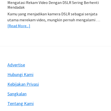
Import
Mengatasi Rekam Video Dengan DSLR Sering Berhenti
Foto)
Mendadak
Kamu yang menjadikan kamera DSLR sebagai senjata
utama merekam video, mungkin pernah mengalami …
about
[Read More...]
Mengatasi
Rekam
Video
Dengan
DSLR
Sering
Footer
Advertise
Berhenti
Mendadak
Hubungi Kami
Kebijakan Privasi
Sangkalan
Tentang Kami