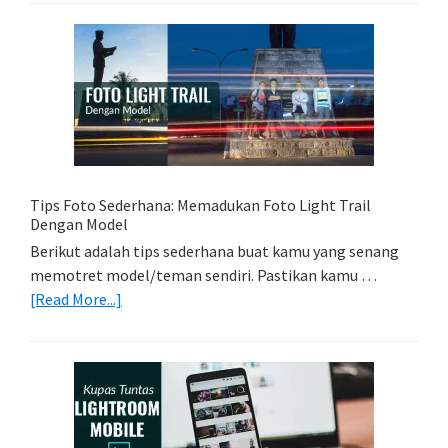
Kartu
Memori
Yang
Tepat
Untuk
Kamera
Kamu
Tips Foto Sederhana: Memadukan Foto Light Trail
Dengan Model
Berikut adalah tips sederhana buat kamu yang senang
memotret model/teman sendiri. Pastikan kamu …
about
[Read More...]
Tips
Foto
Sederhana:
Memadukan
Foto
Light