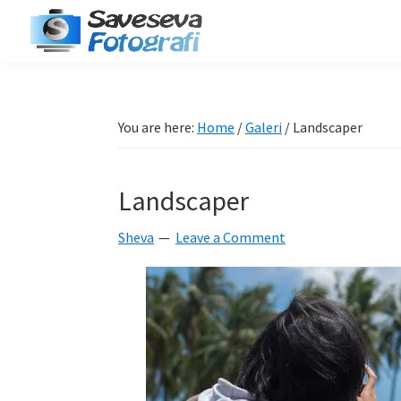
Skip
Skip
Skip
Skip
to
to
to
to
Saveseva
primary
main
primary
footer
Belajar
Fotografi
navigation
content
sidebar
Fotografi
Pemula
You are here:
Home
/
Galeri
/
Landscaper
-
Tips
Landscaper
-
Tutorial
Sheva
Leave a Comment
-
Berita
-
Traveling