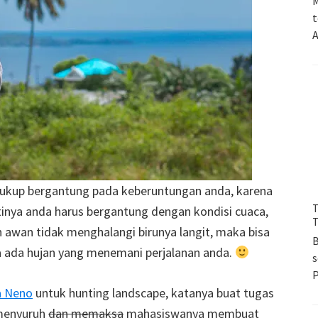
M
t
A
cukup bergantung pada keberuntungan anda, karena
T
tinya anda harus bergantung dengan kondisi cuaca,
T
n awan tidak menghalangi birunya langit, maka bisa
B
ka ada hujan yang menemani perjalanan anda.
s
a Neno
untuk hunting landscape, katanya buat tugas
 menyuruh
dan memaksa
mahasiswanya membuat