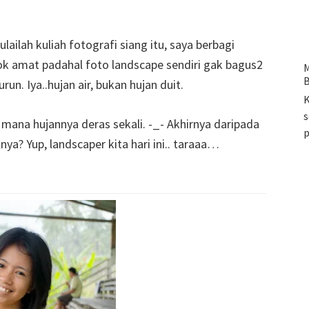
lailah kuliah fotografi siang itu, saya berbagi
ok amat padahal foto landscape sendiri gak bagus2
M
B
un. Iya..hujan air, bukan hujan duit.
K
s
 mana hujannya deras sekali. -_- Akhirnya daripada
ya? Yup, landscaper kita hari ini.. taraaa…