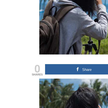
0
Share
SHARES