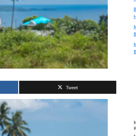
B
H
M
B
M
B
Tweet
M