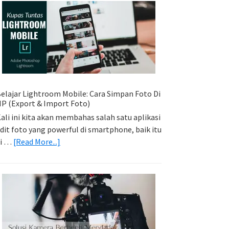
Sederhana:
Memadukan
Foto
Light
Trail
Dengan
Model
elajar Lightroom Mobile: Cara Simpan Foto Di
P (Export & Import Foto)
ali ini kita akan membahas salah satu aplikasi
dit foto yang powerful di smartphone, baik itu
about
di …
[Read More...]
Belajar
Lightroom
Mobile:
Cara
Simpan
Foto
Di