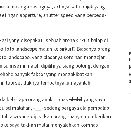
beda masing-masingnya, artinya satu objek yang
etingan apperture, shutter speed yang berbeda-
asi yang disepakati, sebuah arena sirkuit balap di
a foto landscape malah ke sirkuit? Biasanya orang
B
oto landscape, yang biasanya sore hari mengejar
H
sunrise ini malah dipilihnya siang bolong, dengan
K
 hehehe banyak faktor yang mengakibatkan
e
ini, tapi setidaknya tempatnya lumayanlah.
h ada beberapa orang anak – anak
ababil
yang saya
au sd malahan, -__- sedang bergaya ala pembalap
ntah apa yang dipikirkan orang tuanya memberikan
, oke saya takkan mulai menyalahkan komnas