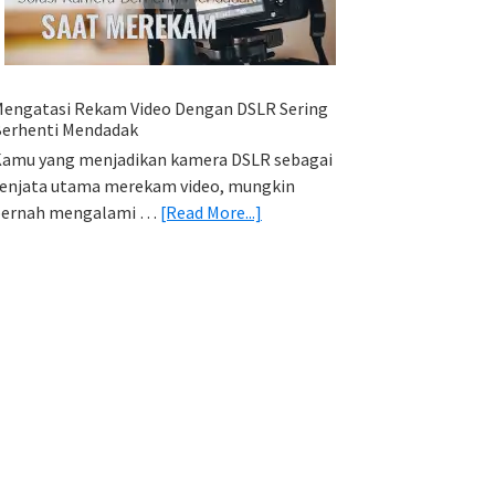
HP
(Export
&
Import
engatasi Rekam Video Dengan DSLR Sering
Foto)
erhenti Mendadak
amu yang menjadikan kamera DSLR sebagai
enjata utama merekam video, mungkin
about
pernah mengalami …
[Read More...]
Mengatasi
Rekam
Video
Dengan
DSLR
Sering
Berhenti
Mendadak