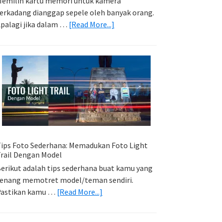
emilih kartu memori untuk kamera
erkadang dianggap sepele oleh banyak orang.
about
palagi jika dalam …
[Read More...]
Memilih
Kartu
Memori
Yang
Tepat
Untuk
Kamera
Kamu
ips Foto Sederhana: Memadukan Foto Light
rail Dengan Model
erikut adalah tips sederhana buat kamu yang
enang memotret model/teman sendiri.
about
Pastikan kamu …
[Read More...]
Tips
Foto