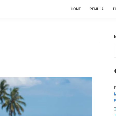
HOME
PEMULA
T
S
t
w
P
M
T
T