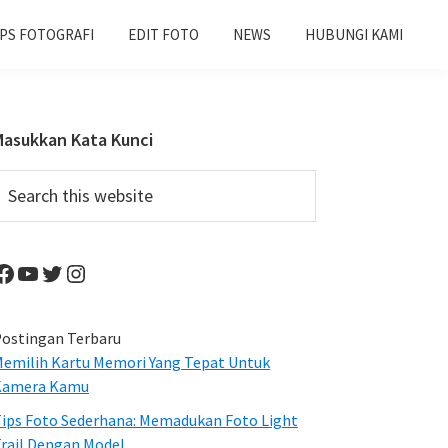
IPS FOTOGRAFI
EDIT FOTO
NEWS
HUBUNGI KAMI
Primary
Masukkan Kata Kunci
Sidebar
earch
his
ebsite
Facebook
YouTube
Twitter
Instagram
ostingan Terbaru
emilih Kartu Memori Yang Tepat Untuk
Kamera Kamu
ips Foto Sederhana: Memadukan Foto Light
rail Dengan Model