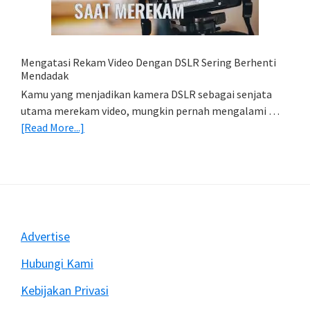
HP
(Export
&
Import
Mengatasi Rekam Video Dengan DSLR Sering Berhenti
Foto)
Mendadak
Kamu yang menjadikan kamera DSLR sebagai senjata
utama merekam video, mungkin pernah mengalami …
about
[Read More...]
Mengatasi
Rekam
Video
Dengan
DSLR
Sering
Footer
Advertise
Berhenti
Mendadak
Hubungi Kami
Kebijakan Privasi