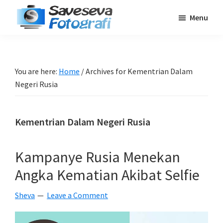
Skip
Skip
Skip
Menu
to
to
to
Saveseva
main
primary
footer
Belajar
Fotografi
content
sidebar
Fotografi
Pemula
You are here:
Home
/
Archives for Kementrian Dalam
-
Negeri Rusia
Tips
-
Kementrian Dalam Negeri Rusia
Tutorial
-
Kampanye Rusia Menekan
Berita
-
Angka Kematian Akibat Selfie
Traveling
Sheva
Leave a Comment