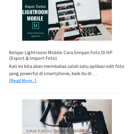
Sederhana:
Memadukan
Foto
Light
Trail
Dengan
Model
Belajar Lightroom Mobile: Cara Simpan Foto Di HP
(Export & Import Foto)
Kali ini kita akan membahas salah satu aplikasi edit foto
yang powerful di smartphone, baik itu di …
about
[Read More...]
Belajar
Lightroom
Mobile:
Cara
Simpan
Foto
Di