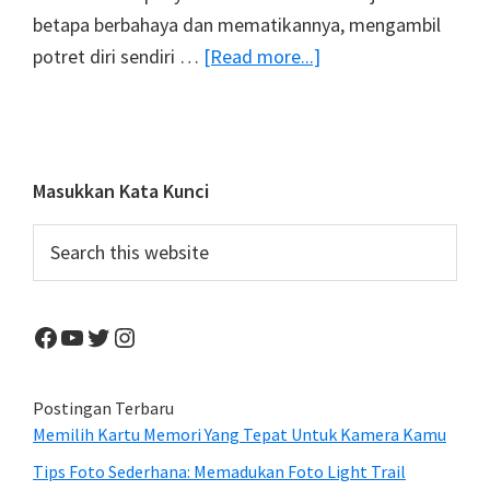
betapa berbahaya dan mematikannya, mengambil
about
potret diri sendiri …
[Read more...]
Kampanye
Rusia
Menekan
Angka
Primary
Masukkan Kata Kunci
Kematian
Sidebar
Search
Akibat
this
Selfie
website
Facebook
YouTube
Twitter
Instagram
Postingan Terbaru
Memilih Kartu Memori Yang Tepat Untuk Kamera Kamu
Tips Foto Sederhana: Memadukan Foto Light Trail