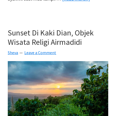
Ombak
Dan
Matahari
Terbit
Sunset Di Kaki Dian, Objek
Di
Wisata Religi Airmadidi
Pantai
Pal
Sheva
Leave a Comment
Likupang
Timur