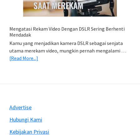
HP
(Export
&
Import
Mengatasi Rekam Video Dengan DSLR Sering Berhenti
Foto)
Mendadak
Kamu yang menjadikan kamera DSLR sebagai senjata
utama merekam video, mungkin pernah mengalami …
about
[Read More...]
Mengatasi
Rekam
Video
Dengan
DSLR
Sering
Footer
Advertise
Berhenti
Mendadak
Hubungi Kami
Kebijakan Privasi