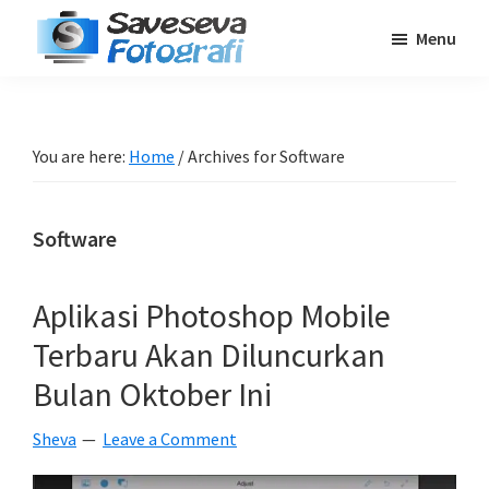
Skip
Skip
Skip
Menu
to
to
to
Saveseva
main
primary
footer
Belajar
Fotografi
content
sidebar
Fotografi
Pemula
You are here:
Home
/
Archives for Software
-
Tips
Software
-
Tutorial
-
Aplikasi Photoshop Mobile
Berita
Terbaru Akan Diluncurkan
-
Bulan Oktober Ini
Traveling
Sheva
Leave a Comment