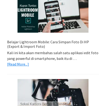
Sederhana:
Memadukan
Foto
Light
Trail
Dengan
Model
Belajar Lightroom Mobile: Cara Simpan Foto Di HP
(Export & Import Foto)
Kali ini kita akan membahas salah satu aplikasi edit foto
yang powerful di smartphone, baik itu di …
about
[Read More...]
Belajar
Lightroom
Mobile:
Cara
Simpan
Foto
Di