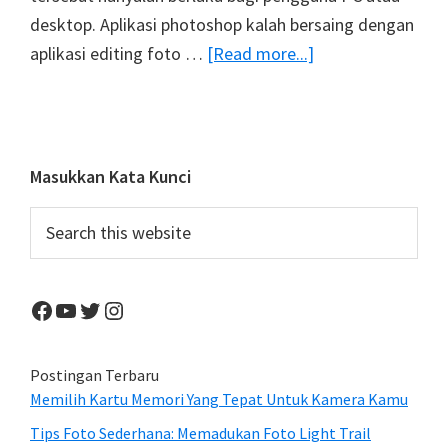
desktop. Aplikasi photoshop kalah bersaing dengan
about
aplikasi editing foto …
[Read more...]
Aplikasi
Photoshop
Mobile
Terbaru
Primary
Masukkan Kata Kunci
Akan
Sidebar
Search
Diluncurkan
this
Bulan
website
Oktober
Facebook
YouTube
Twitter
Instagram
Ini
Postingan Terbaru
Memilih Kartu Memori Yang Tepat Untuk Kamera Kamu
Tips Foto Sederhana: Memadukan Foto Light Trail