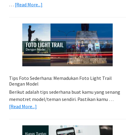
about
…
[Read More...]
Memilih
Kartu
Memori
Yang
Tepat
Untuk
Kamera
Kamu
Tips Foto Sederhana: Memadukan Foto Light Trail
Dengan Model
Berikut adalah tips sederhana buat kamu yang senang
memotret model/teman sendiri. Pastikan kamu …
about
[Read More...]
Tips
Foto
Sederhana:
Memadukan