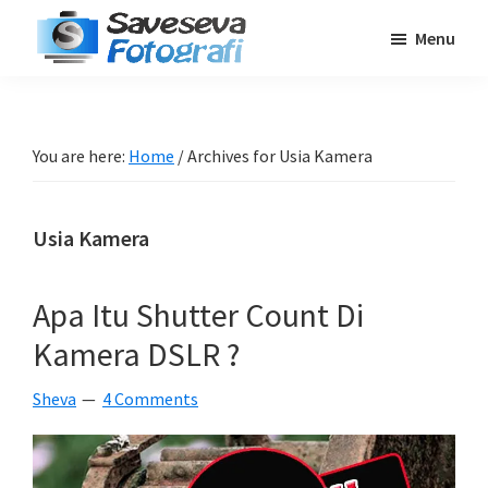
Skip
Skip
Skip
Menu
to
to
to
Saveseva
main
primary
footer
Belajar
Fotografi
content
sidebar
Fotografi
Pemula
You are here:
Home
/
Archives for Usia Kamera
-
Tips
Usia Kamera
-
Tutorial
-
Apa Itu Shutter Count Di
Berita
Kamera DSLR ?
-
Traveling
Sheva
4 Comments