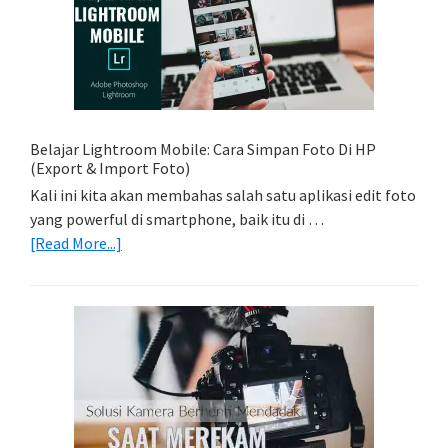
Foto
Light
Trail
Dengan
Model
Belajar Lightroom Mobile: Cara Simpan Foto Di HP
(Export & Import Foto)
Kali ini kita akan membahas salah satu aplikasi edit foto
yang powerful di smartphone, baik itu di …
about
[Read More...]
Belajar
Lightroom
Mobile:
Cara
Simpan
Foto
Di
HP