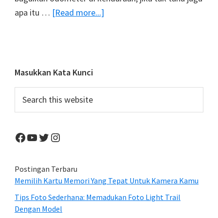
about
apa itu …
[Read more...]
Apa
Itu
Shutter
Count
Primary
Masukkan Kata Kunci
Di
Sidebar
Search
Kamera
this
DSLR
website
?
Facebook
YouTube
Twitter
Instagram
Postingan Terbaru
Memilih Kartu Memori Yang Tepat Untuk Kamera Kamu
Tips Foto Sederhana: Memadukan Foto Light Trail
Dengan Model