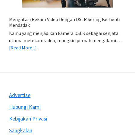
(Export
&
Import
Mengatasi Rekam Video Dengan DSLR Sering Berhenti
Foto)
Mendadak
Kamu yang menjadikan kamera DSLR sebagai senjata
utama merekam video, mungkin pernah mengalami …
about
[Read More...]
Mengatasi
Rekam
Video
Dengan
DSLR
Sering
Footer
Advertise
Berhenti
Mendadak
Hubungi Kami
Kebijakan Privasi
Sangkalan