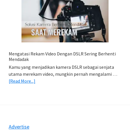
Cara
Simpan
Foto
Di
HP
(Export
&
Import
Mengatasi Rekam Video Dengan DSLR Sering Berhenti
Foto)
Mendadak
Kamu yang menjadikan kamera DSLR sebagai senjata
utama merekam video, mungkin pernah mengalami …
about
[Read More...]
Mengatasi
Rekam
Video
Dengan
DSLR
Sering
Footer
Advertise
Berhenti