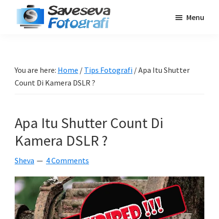
Skip
Skip
Skip
Menu
to
to
to
Saveseva
main
primary
footer
Belajar
Fotografi
content
sidebar
Fotografi
Pemula
You are here:
Home
/
Tips Fotografi
/
Apa Itu Shutter
-
Count Di Kamera DSLR ?
Tips
-
Apa Itu Shutter Count Di
Tutorial
-
Kamera DSLR ?
Berita
Sheva
4 Comments
-
Traveling