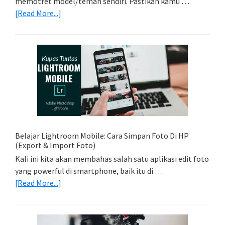
memotret model/teman sendiri. Pastikan kamu …
about
[Read More...]
Tips
Foto
Sederhana:
Memadukan
Foto
Light
Trail
Dengan
Model
Belajar Lightroom Mobile: Cara Simpan Foto Di HP
(Export & Import Foto)
Kali ini kita akan membahas salah satu aplikasi edit foto
yang powerful di smartphone, baik itu di …
about
[Read More...]
Belajar
Lightroom
Mobile: