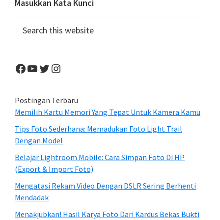
Primary
Masukkan Kata Kunci
Sidebar
Search
this
website
Facebook
YouTube
Twitter
Instagram
Postingan Terbaru
Memilih Kartu Memori Yang Tepat Untuk Kamera Kamu
Tips Foto Sederhana: Memadukan Foto Light Trail
Dengan Model
Belajar Lightroom Mobile: Cara Simpan Foto Di HP
(Export & Import Foto)
Mengatasi Rekam Video Dengan DSLR Sering Berhenti
Mendadak
Menakjubkan! Hasil Karya Foto Dari Kardus Bekas Bukti