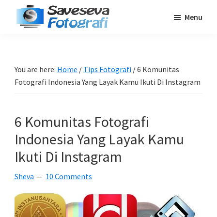
Skip
Skip
Skip
Menu
to
to
to
Saveseva
main
primary
footer
Belajar
Fotografi
content
sidebar
Fotografi
Pemula
You are here:
Home
/
Tips Fotografi
/
6 Komunitas
-
Fotografi Indonesia Yang Layak Kamu Ikuti Di Instagram
Tips
-
6 Komunitas Fotografi
Tutorial
-
Indonesia Yang Layak Kamu
Berita
Ikuti Di Instagram
-
Sheva
10 Comments
Traveling