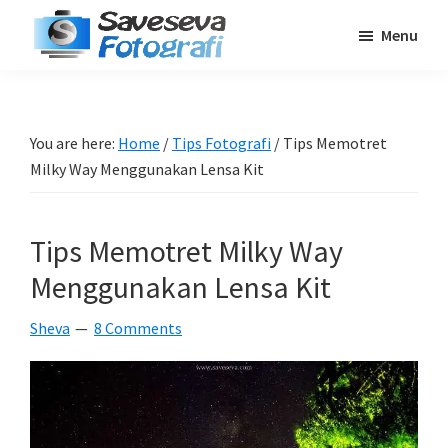
Skip
Skip
Skip
Menu
to
to
to
Saveseva
main
primary
footer
Belajar
Fotografi
content
sidebar
Fotografi
Pemula
You are here:
Home
/
Tips Fotografi
/
Tips Memotret
-
Milky Way Menggunakan Lensa Kit
Tips
-
Tips Memotret Milky Way
Tutorial
-
Menggunakan Lensa Kit
Berita
Sheva
8 Comments
-
Traveling