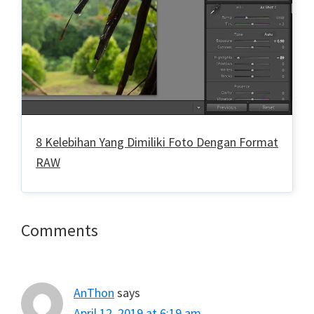
8 Kelebihan Yang Dimiliki Foto Dengan Format
RAW
Reader
Comments
Interactions
AnThon
says
April 12, 2019 at 6:19 am