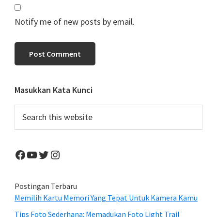
Notify me of new posts by email.
Primary
Masukkan Kata Kunci
Sidebar
Search
this
website
Facebook
YouTube
Twitter
Instagram
Postingan Terbaru
Memilih Kartu Memori Yang Tepat Untuk Kamera Kamu
Tips Foto Sederhana: Memadukan Foto Light Trail