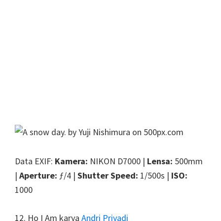
Data EXIF:
Kamera:
NIKON D7000 |
Lensa:
500mm
|
Aperture:
ƒ/4 |
Shutter Speed:
1/500s |
ISO:
1000
12. Ho I Am karya
Andri Priyadi