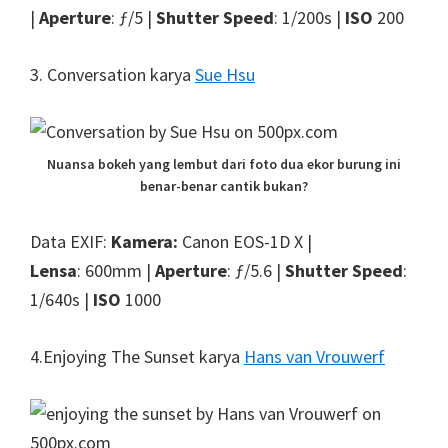
|
Aperture
: ƒ/5 |
Shutter
Speed
: 1/200s |
ISO
200
3. Conversation karya
Sue Hsu
Nuansa bokeh yang lembut dari foto dua ekor burung ini
benar-benar cantik bukan?
Data EXIF:
Kamera:
Canon EOS-1D X |
Lensa
: 600mm |
Aperture
: ƒ/5.6 |
Shutter
Speed
:
1/640s |
ISO
1000
4.Enjoying The Sunset karya
Hans van Vrouwerf