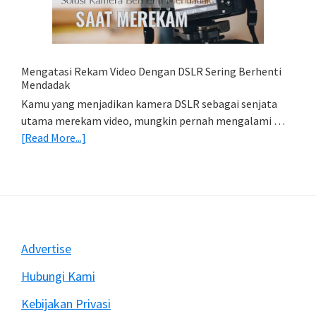
HP
(Export
&
Import
Mengatasi Rekam Video Dengan DSLR Sering Berhenti
Foto)
Mendadak
Kamu yang menjadikan kamera DSLR sebagai senjata
utama merekam video, mungkin pernah mengalami …
about
[Read More...]
Mengatasi
Rekam
Video
Dengan
DSLR
Sering
Footer
Advertise
Berhenti
Mendadak
Hubungi Kami
Kebijakan Privasi