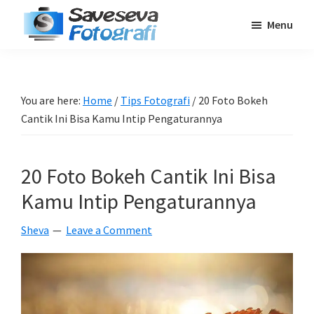
Skip
Skip
Skip
Menu
to
to
to
Saveseva
main
primary
footer
Belajar
Fotografi
content
sidebar
Fotografi
Pemula
You are here:
Home
/
Tips Fotografi
/
20 Foto Bokeh
-
Cantik Ini Bisa Kamu Intip Pengaturannya
Tips
-
20 Foto Bokeh Cantik Ini Bisa
Tutorial
-
Kamu Intip Pengaturannya
Berita
Sheva
Leave a Comment
-
Traveling