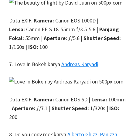
Data EXIF:
Kamera:
Canon EOS 1000D |
Lensa:
Canon EF-S 18-55mm f/3.5-5.6 |
Panjang
Fokal:
55mm |
Aperture:
ƒ/5.6 |
Shutter Speed:
1/160s |
ISO:
100
7. Love In Bokeh karya
Andreas Karyadi
Data EXIF:
Kamera:
Canon EOS 6D |
Lensa:
100mm
|
Aperture:
ƒ/7.1 |
Shutter Speed:
1/320s |
ISO:
200
8. Do you copy me? karya
Alberto Ghizzi Panizza