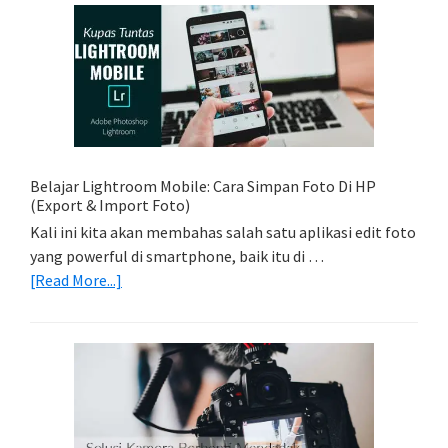
Sederhana:
Memadukan
Foto
Light
Trail
Dengan
Model
Belajar Lightroom Mobile: Cara Simpan Foto Di HP
(Export & Import Foto)
Kali ini kita akan membahas salah satu aplikasi edit foto
yang powerful di smartphone, baik itu di …
about
[Read More...]
Belajar
Lightroom
Mobile:
Cara
Simpan
Foto
Di