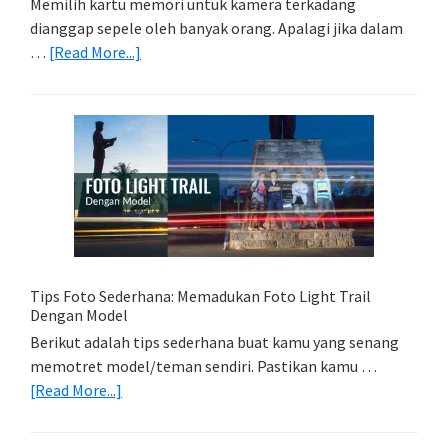
Memilih kartu memori untuk kamera terkadang
dianggap sepele oleh banyak orang. Apalagi jika dalam
about
…
[Read More...]
Memilih
Kartu
Memori
Yang
Tepat
Untuk
Kamera
Kamu
Tips Foto Sederhana: Memadukan Foto Light Trail
Dengan Model
Berikut adalah tips sederhana buat kamu yang senang
memotret model/teman sendiri. Pastikan kamu …
about
[Read More...]
Tips
Foto