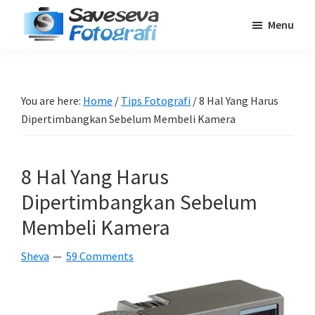
Skip
Skip
Skip
Menu
to
to
to
Saveseva
main
primary
footer
Belajar
Fotografi
content
sidebar
Fotografi
Pemula
You are here:
Home
/
Tips Fotografi
/
8 Hal Yang Harus
-
Dipertimbangkan Sebelum Membeli Kamera
Tips
-
8 Hal Yang Harus
Tutorial
-
Dipertimbangkan Sebelum
Berita
Membeli Kamera
-
Sheva
59 Comments
Traveling