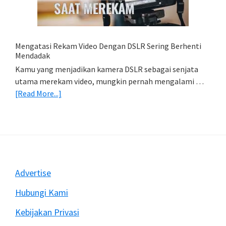
HP
(Export
&
Import
Mengatasi Rekam Video Dengan DSLR Sering Berhenti
Foto)
Mendadak
Kamu yang menjadikan kamera DSLR sebagai senjata
utama merekam video, mungkin pernah mengalami …
about
[Read More...]
Mengatasi
Rekam
Video
Dengan
DSLR
Sering
Footer
Advertise
Berhenti
Mendadak
Hubungi Kami
Kebijakan Privasi