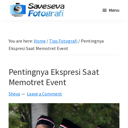
Skip
Skip
Skip
Menu
to
to
to
Saveseva
main
primary
footer
Belajar
Fotografi
content
sidebar
Fotografi
Pemula
You are here:
Home
/
Tips Fotografi
/
Pentingnya
-
Ekspresi Saat Memotret Event
Tips
-
Pentingnya Ekspresi Saat
Tutorial
-
Memotret Event
Berita
Sheva
Leave a Comment
-
Traveling