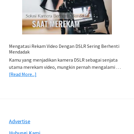
Simpan
Foto
Di
HP
(Export
&
Import
Mengatasi Rekam Video Dengan DSLR Sering Berhenti
Foto)
Mendadak
Kamu yang menjadikan kamera DSLR sebagai senjata
utama merekam video, mungkin pernah mengalami …
about
[Read More...]
Mengatasi
Rekam
Video
Dengan
DSLR
Sering
Footer
Advertise
Berhenti
Mendadak
Hubungi Kami