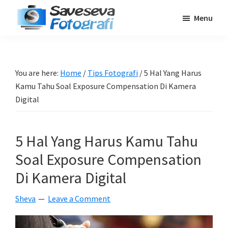
Skip
Skip
Skip
Menu
to
to
to
Saveseva
main
primary
footer
Belajar
Fotografi
content
sidebar
Fotografi
Pemula
You are here:
Home
/
Tips Fotografi
/
5 Hal Yang Harus
-
Kamu Tahu Soal Exposure Compensation Di Kamera
Tips
Digital
-
Tutorial
5 Hal Yang Harus Kamu Tahu
-
Soal Exposure Compensation
Berita
-
Di Kamera Digital
Traveling
Sheva
Leave a Comment