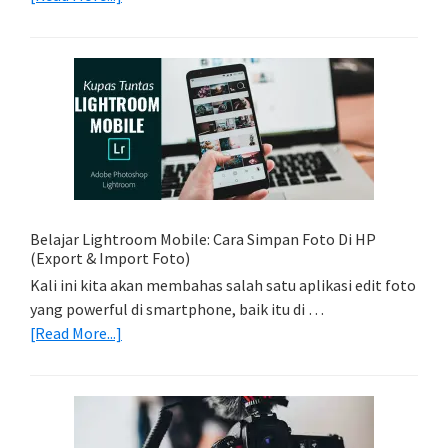
Tips
Foto
Sederhana:
Memadukan
Foto
Light
Trail
Dengan
Model
Belajar Lightroom Mobile: Cara Simpan Foto Di HP
(Export & Import Foto)
Kali ini kita akan membahas salah satu aplikasi edit foto
yang powerful di smartphone, baik itu di …
about
[Read More...]
Belajar
Lightroom
Mobile:
Cara