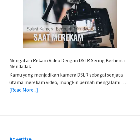
Cara
Simpan
Foto
Di
HP
(Export
&
Import
Mengatasi Rekam Video Dengan DSLR Sering Berhenti
Foto)
Mendadak
Kamu yang menjadikan kamera DSLR sebagai senjata
utama merekam video, mungkin pernah mengalami …
about
[Read More...]
Mengatasi
Rekam
Video
Dengan
DSLR
Sering
Footer
Advertise