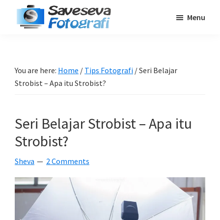
Skip
Skip
Skip
Menu
to
to
to
Saveseva
main
primary
footer
Belajar
Fotografi
content
sidebar
Fotografi
Pemula
You are here:
Home
/
Tips Fotografi
/
Seri Belajar
-
Strobist – Apa itu Strobist?
Tips
-
Seri Belajar Strobist – Apa itu
Tutorial
-
Strobist?
Berita
Sheva
2 Comments
-
Traveling