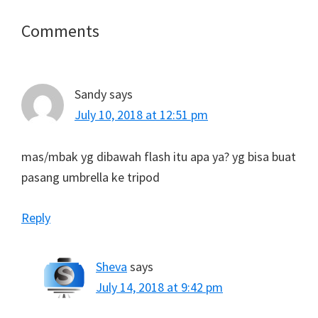
Reader
Comments
Interactions
Sandy
says
July 10, 2018 at 12:51 pm
mas/mbak yg dibawah flash itu apa ya? yg bisa buat
pasang umbrella ke tripod
Reply
Sheva
says
July 14, 2018 at 9:42 pm