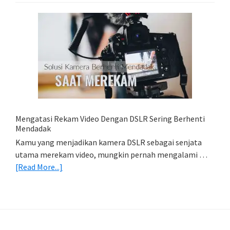
Lightroom
Mobile:
Cara
Simpan
Foto
Di
HP
(Export
&
Import
Mengatasi Rekam Video Dengan DSLR Sering Berhenti
Foto)
Mendadak
Kamu yang menjadikan kamera DSLR sebagai senjata
utama merekam video, mungkin pernah mengalami …
about
[Read More...]
Mengatasi
Rekam
Video
Dengan
DSLR