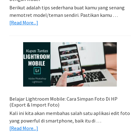
Berikut adalah tips sederhana buat kamu yang senang
memotret model/teman sendiri. Pastikan kamu …
about
[Read More...]
Tips
Foto
Sederhana:
Memadukan
Foto
Light
Trail
Dengan
Model
Belajar Lightroom Mobile: Cara Simpan Foto Di HP
(Export & Import Foto)
Kali ini kita akan membahas salah satu aplikasi edit foto
yang powerful di smartphone, baik itu di …
about
[Read More...]
Belajar