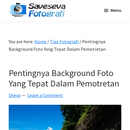
Skip
Skip
Skip
Menu
to
to
to
Saveseva
main
primary
footer
Belajar
Fotografi
content
sidebar
Fotografi
Pemula
You are here:
Home
/
Tips Fotografi
/
Pentingnya
-
Background Foto Yang Tepat Dalam Pemotretan
Tips
-
Pentingnya Background Foto
Tutorial
-
Yang Tepat Dalam Pemotretan
Berita
Sheva
Leave a Comment
-
Traveling