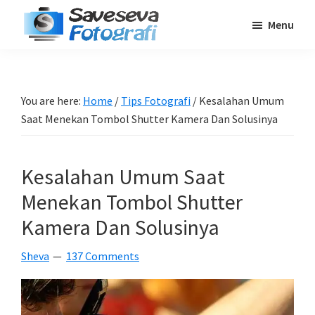
Skip
Skip
Skip
Menu
to
to
to
Saveseva
main
primary
footer
Belajar
Fotografi
content
sidebar
Fotografi
Pemula
You are here:
Home
/
Tips Fotografi
/
Kesalahan Umum
-
Saat Menekan Tombol Shutter Kamera Dan Solusinya
Tips
-
Kesalahan Umum Saat
Tutorial
-
Menekan Tombol Shutter
Berita
Kamera Dan Solusinya
-
Sheva
137 Comments
Traveling