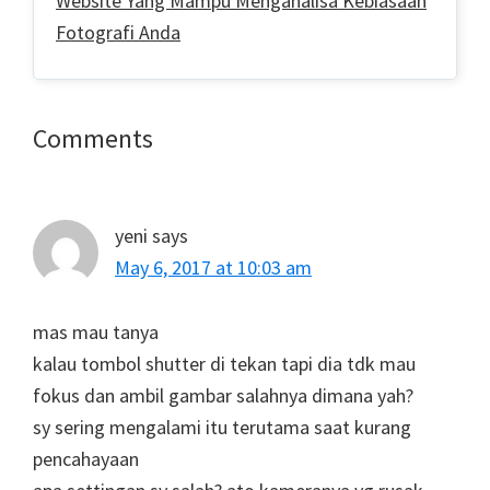
Website Yang Mampu Menganalisa Kebiasaan
Fotografi Anda
Reader
Comments
Interactions
yeni
says
May 6, 2017 at 10:03 am
mas mau tanya
kalau tombol shutter di tekan tapi dia tdk mau
fokus dan ambil gambar salahnya dimana yah?
sy sering mengalami itu terutama saat kurang
pencahayaan