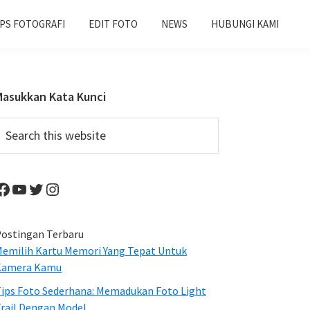
IPS FOTOGRAFI
EDIT FOTO
NEWS
HUBUNGI KAMI
Primary
Masukkan Kata Kunci
Sidebar
earch
his
ebsite
Facebook
YouTube
Twitter
Instagram
ostingan Terbaru
emilih Kartu Memori Yang Tepat Untuk
Kamera Kamu
ips Foto Sederhana: Memadukan Foto Light
rail Dengan Model