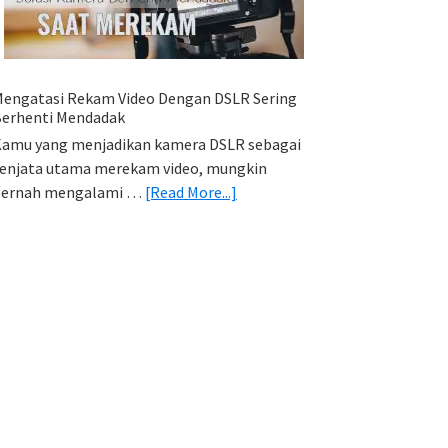
HP
(Export
&
Import
engatasi Rekam Video Dengan DSLR Sering
Foto)
erhenti Mendadak
amu yang menjadikan kamera DSLR sebagai
enjata utama merekam video, mungkin
about
pernah mengalami …
[Read More...]
Mengatasi
Rekam
Video
Dengan
DSLR
Sering
Berhenti
Mendadak