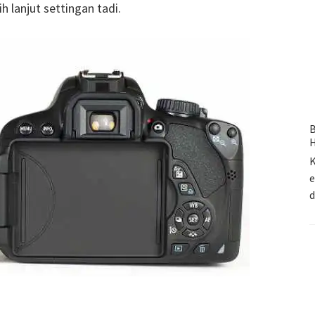
h lanjut settingan tadi.
B
H
K
e