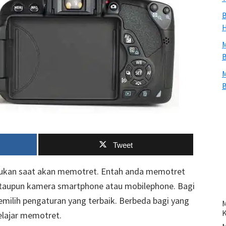
B
H
M
B
M
B
Tweet
emukan saat akan memotret. Entah anda memotret
taupun kamera smartphone atau mobilephone. Bagi
milih pengaturan yang terbaik. Berbeda bagi yang
M
elajar memotret.