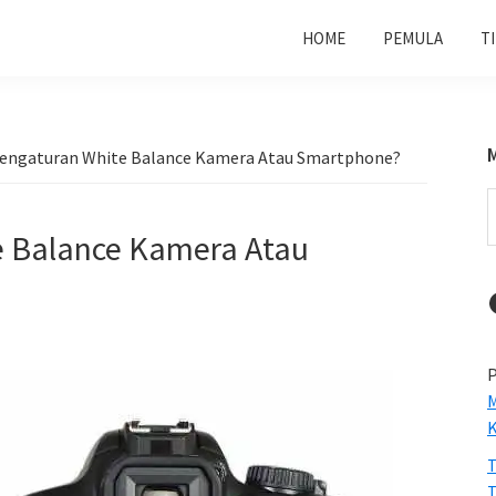
HOME
PEMULA
T
Pengaturan White Balance Kamera Atau Smartphone?
S
t
e Balance Kamera Atau
w
P
M
T
T