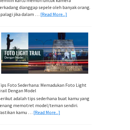
emilih kartu memori untuk kamera
erkadang dianggap sepele oleh banyak orang.
about
palagi jika dalam …
[Read More...]
Memilih
Kartu
Memori
Yang
Tepat
Untuk
Kamera
Kamu
ips Foto Sederhana: Memadukan Foto Light
rail Dengan Model
erikut adalah tips sederhana buat kamu yang
enang memotret model/teman sendiri.
about
Pastikan kamu …
[Read More...]
Tips
Foto