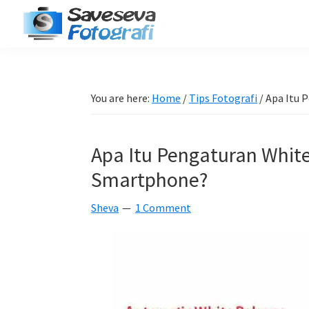
Skip
Skip
Skip
Skip
to
to
to
to
Saveseva
primary
main
primary
footer
Belajar
Fotografi
navigation
content
sidebar
Fotografi
Pemula
You are here:
Home
/
Tips Fotografi
/
Apa Itu 
-
Tips
Apa Itu Pengaturan Whit
-
Tutorial
Smartphone?
-
Sheva
1 Comment
Berita
-
Traveling