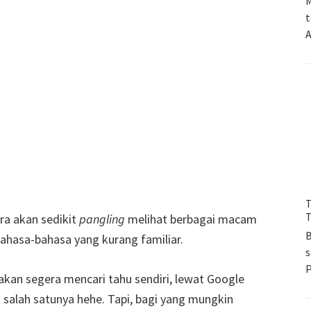
M
t
A
T
T
a akan sedikit
pangling
melihat berbagai macam
B
ahasa-bahasa yang kurang familiar.
s
akan segera mencari tahu sendiri, lewat Google
salah satunya hehe. Tapi, bagi yang mungkin