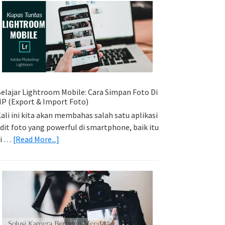
Sederhana:
Memadukan
Foto
Light
Trail
Dengan
Model
elajar Lightroom Mobile: Cara Simpan Foto Di
P (Export & Import Foto)
ali ini kita akan membahas salah satu aplikasi
dit foto yang powerful di smartphone, baik itu
about
di …
[Read More...]
Belajar
Lightroom
Mobile:
Cara
Simpan
Foto
Di