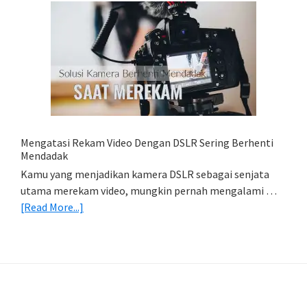
Mobile:
Cara
Simpan
Foto
Di
HP
(Export
&
Import
Mengatasi Rekam Video Dengan DSLR Sering Berhenti
Foto)
Mendadak
Kamu yang menjadikan kamera DSLR sebagai senjata
utama merekam video, mungkin pernah mengalami …
about
[Read More...]
Mengatasi
Rekam
Video
Dengan
DSLR
Sering