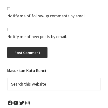
Notify me of follow-up comments by email.
Notify me of new posts by email.
Primary
Masukkan Kata Kunci
Sidebar
Search
this
website
Facebook
YouTube
Twitter
Instagram