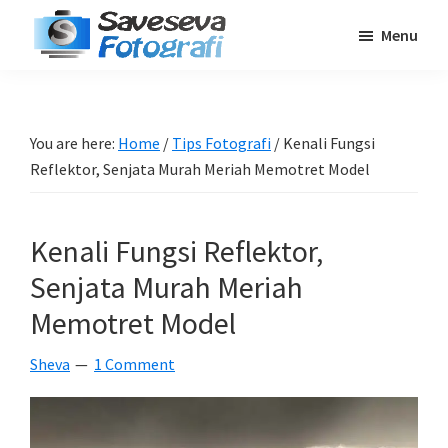
Skip
Skip
Skip
Menu
to
to
to
Saveseva
main
primary
footer
Belajar
Fotografi
content
sidebar
Fotografi
Pemula
You are here:
Home
/
Tips Fotografi
/
Kenali Fungsi
-
Reflektor, Senjata Murah Meriah Memotret Model
Tips
-
Kenali Fungsi Reflektor,
Tutorial
-
Senjata Murah Meriah
Berita
Memotret Model
-
Sheva
1 Comment
Traveling