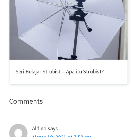
Seri Belajar Strobist – Apa itu Strobist?
Reader
Comments
Interactions
Aldino
says