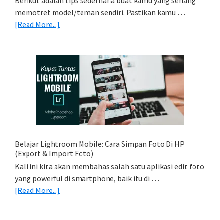
Berikut adalah tips sederhana buat kamu yang senang
memotret model/teman sendiri. Pastikan kamu …
about
[Read More...]
Tips
Foto
Sederhana:
Memadukan
Foto
Light
Trail
Dengan
Model
Belajar Lightroom Mobile: Cara Simpan Foto Di HP
(Export & Import Foto)
Kali ini kita akan membahas salah satu aplikasi edit foto
yang powerful di smartphone, baik itu di …
about
[Read More...]
Belajar
Lightroom