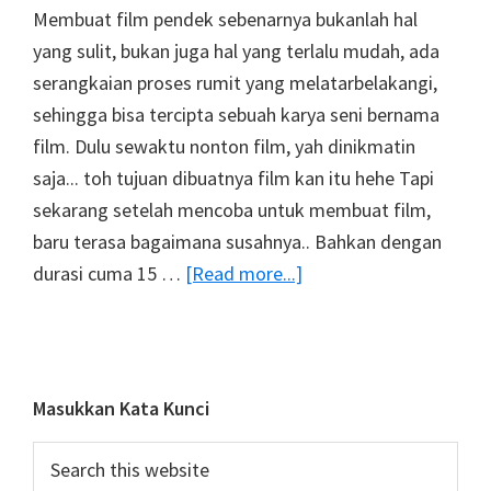
Membuat film pendek sebenarnya bukanlah hal
IV
yang sulit, bukan juga hal yang terlalu mudah, ada
serangkaian proses rumit yang melatarbelakangi,
sehingga bisa tercipta sebuah karya seni bernama
film. Dulu sewaktu nonton film, yah dinikmatin
saja... toh tujuan dibuatnya film kan itu hehe Tapi
sekarang setelah mencoba untuk membuat film,
baru terasa bagaimana susahnya.. Bahkan dengan
about
durasi cuma 15 …
[Read more...]
Emergency
Valentine
–
Behind
Primary
Masukkan Kata Kunci
the
Sidebar
Search
Eyes
this