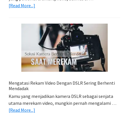
about
[Read More...]
Belajar
Lightroom
Mobile:
Cara
Simpan
Foto
Di
HP
(Export
&
Import
Mengatasi Rekam Video Dengan DSLR Sering Berhenti
Foto)
Mendadak
Kamu yang menjadikan kamera DSLR sebagai senjata
utama merekam video, mungkin pernah mengalami …
about
[Read More...]
Mengatasi
Rekam