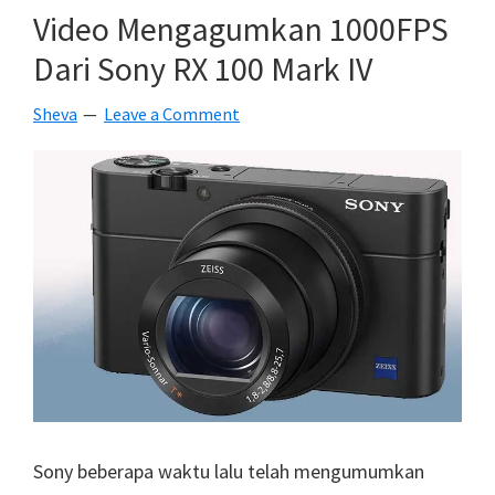
Yang
Video Mengagumkan 1000FPS
Direkam
Dari Sony RX 100 Mark IV
Menggunakan
Iphone
Sheva
Leave a Comment
6S
Sony beberapa waktu lalu telah mengumumkan