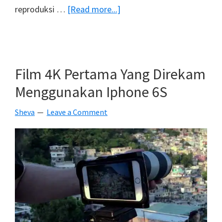
about
reproduksi …
[Read more...]
12
Peralatan
Tambahan
Untuk
Film 4K Pertama Yang Direkam
Merekam
Menggunakan Iphone 6S
Video
Dengan
Sheva
Leave a Comment
DSLR
Secara
Profesional