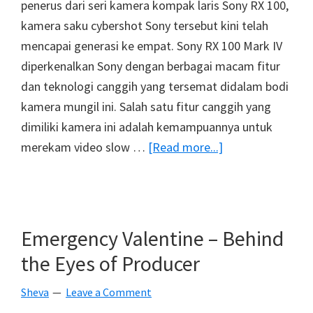
penerus dari seri kamera kompak laris Sony RX 100,
kamera saku cybershot Sony tersebut kini telah
mencapai generasi ke empat. Sony RX 100 Mark IV
diperkenalkan Sony dengan berbagai macam fitur
dan teknologi canggih yang tersemat didalam bodi
kamera mungil ini. Salah satu fitur canggih yang
dimiliki kamera ini adalah kemampuannya untuk
about
merekam video slow …
[Read more...]
Video
Mengagumkan
1000FPS
Dari
Emergency Valentine – Behind
Sony
the Eyes of Producer
RX
100
Sheva
Leave a Comment
Mark