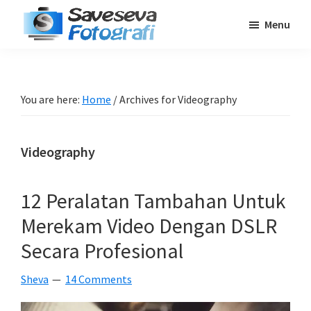
Skip
Skip
Skip
Menu
to
to
to
Saveseva
main
primary
footer
Belajar
Fotografi
content
sidebar
Fotografi
Pemula
You are here:
Home
/
Archives for Videography
-
Tips
Videography
-
Tutorial
-
12 Peralatan Tambahan Untuk
Berita
Merekam Video Dengan DSLR
-
Secara Profesional
Traveling
Sheva
14 Comments