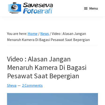
Skip
Skip
Skip
Menu
to
to
to
Saveseva
main
primary
footer
Belajar
Fotografi
content
sidebar
Fotografi
Pemula
You are here:
Home
/
News
/
Video : Alasan Jangan
-
Menaruh Kamera Di Bagasi Pesawat Saat Bepergian
Tips
-
Video : Alasan Jangan
Tutorial
-
Menaruh Kamera Di Bagasi
Berita
Pesawat Saat Bepergian
-
Sheva
2 Comments
Traveling