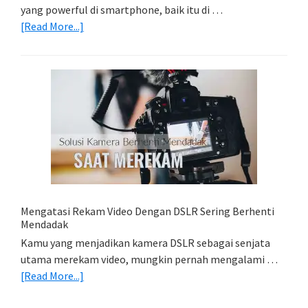
yang powerful di smartphone, baik itu di …
about
[Read More...]
Belajar
Lightroom
Mobile:
Cara
Simpan
Foto
Di
HP
(Export
&
Import
Mengatasi Rekam Video Dengan DSLR Sering Berhenti
Foto)
Mendadak
Kamu yang menjadikan kamera DSLR sebagai senjata
utama merekam video, mungkin pernah mengalami …
about
[Read More...]
Mengatasi
Rekam