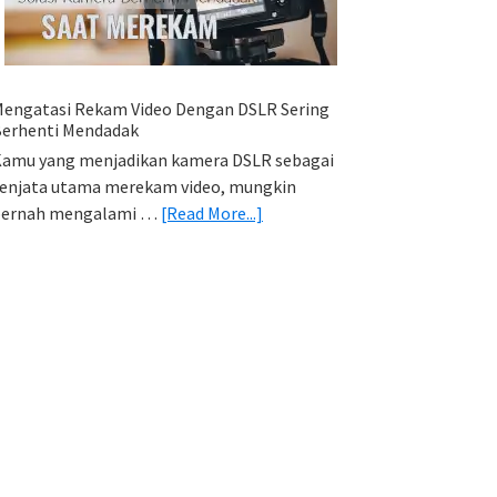
HP
(Export
&
Import
engatasi Rekam Video Dengan DSLR Sering
Foto)
erhenti Mendadak
amu yang menjadikan kamera DSLR sebagai
enjata utama merekam video, mungkin
about
pernah mengalami …
[Read More...]
Mengatasi
Rekam
Video
Dengan
DSLR
Sering
Berhenti
Mendadak