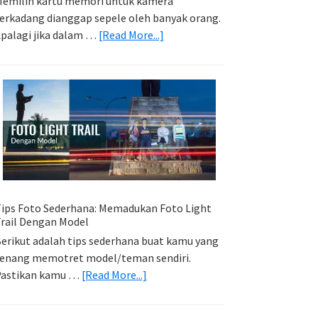
emilih kartu memori untuk kamera
erkadang dianggap sepele oleh banyak orang.
about
palagi jika dalam …
[Read More...]
Memilih
Kartu
Memori
Yang
Tepat
Untuk
Kamera
Kamu
ips Foto Sederhana: Memadukan Foto Light
rail Dengan Model
erikut adalah tips sederhana buat kamu yang
enang memotret model/teman sendiri.
about
Pastikan kamu …
[Read More...]
Tips
Foto