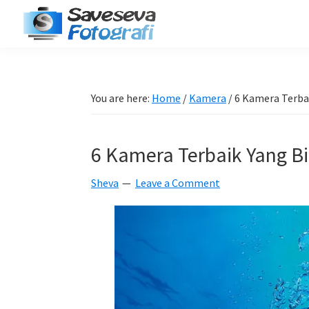
Skip
Skip
Skip
Skip
to
to
to
to
Saveseva
primary
main
primary
footer
Belajar
Fotografi
navigation
content
sidebar
Fotografi
Pemula
You are here:
Home
/
Kamera
/
6 Kamera Terbai
-
Tips
6 Kamera Terbaik Yang B
-
Tutorial
Sheva
Leave a Comment
-
Berita
-
Traveling