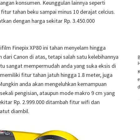
bangan konsumen. Keunggulan lainnya seperti
fitur tahan beku sampai minus 10 derajat celcius.
tkan dengan harga sekitar Rp. 3.450.000
film Finepix XP80 ini tahan menyelam hingga
ari Canon di atas, tetapi salah satu kelebihannya
B
H
tentu sangat mempermudah anda yang suka eksis di
K
memiliki fitur tahan jatuh hingga 1.8 meter, juga
e
ku.Mungkin anda akan mengeluhkan kemampuan
 sekali pengisian, ataupun mode makro 9 cm yang
kitar Rp. 2.999.000 ditambah fitur wifi dan
tut diambil.