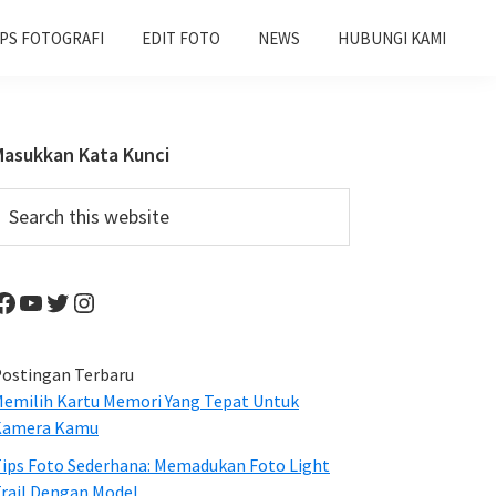
IPS FOTOGRAFI
EDIT FOTO
NEWS
HUBUNGI KAMI
Primary
Masukkan Kata Kunci
Sidebar
earch
his
ebsite
Facebook
YouTube
Twitter
Instagram
ostingan Terbaru
emilih Kartu Memori Yang Tepat Untuk
Kamera Kamu
ips Foto Sederhana: Memadukan Foto Light
rail Dengan Model