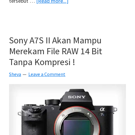
about
tersebut …
[Read more...]
Sony
RX1R
II
:
Sony A7S II Akan Mampu
Kamera
Merekam File RAW 14 Bit
Kompak
Tanpa Kompresi !
Full
Frame
Sheva
Leave a Comment
42,4
MP
Baru
Dari
Sony