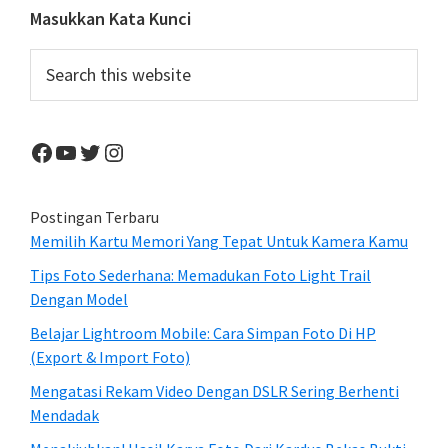
Yang
Primary
Masukkan Kata Kunci
Dilengka
Sidebar
Dengan
Search
this
Infra
website
Merah!
Facebook
YouTube
Twitter
Instagram
Postingan Terbaru
Memilih Kartu Memori Yang Tepat Untuk Kamera Kamu
Tips Foto Sederhana: Memadukan Foto Light Trail
Dengan Model
Belajar Lightroom Mobile: Cara Simpan Foto Di HP
(Export & Import Foto)
Mengatasi Rekam Video Dengan DSLR Sering Berhenti
Mendadak