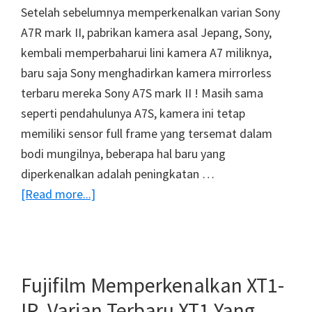
Setelah sebelumnya memperkenalkan varian Sony
A7R mark II, pabrikan kamera asal Jepang, Sony,
kembali memperbaharui lini kamera A7 miliknya,
baru saja Sony menghadirkan kamera mirrorless
terbaru mereka Sony A7S mark II ! Masih sama
seperti pendahulunya A7S, kamera ini tetap
memiliki sensor full frame yang tersemat dalam
bodi mungilnya, beberapa hal baru yang
diperkenalkan adalah peningkatan …
about
[Read more...]
Sony
A7S
II
Mampu
Fujifilm Memperkenalkan XT1-
Rekam
IR, Varian Terbaru XT1 Yang