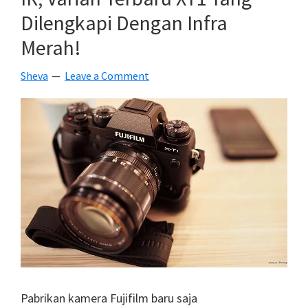
Video
Dilengkapi Dengan Infra
4K
Merah!
Langsung
Dengan
Sheva
Leave a Comment
ISO
Hingga
409.600
Pabrikan kamera Fujifilm baru saja