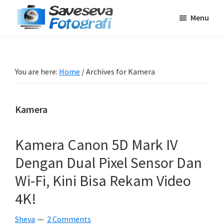
Skip
Skip
Skip
Menu
to
to
to
Saveseva
main
primary
footer
Belajar
Fotografi
content
sidebar
Fotografi
Pemula
You are here:
Home
/
Archives for Kamera
-
Tips
Kamera
-
Tutorial
-
Kamera Canon 5D Mark IV
Berita
Dengan Dual Pixel Sensor Dan
-
Wi-Fi, Kini Bisa Rekam Video
Traveling
4K!
Sheva
2 Comments