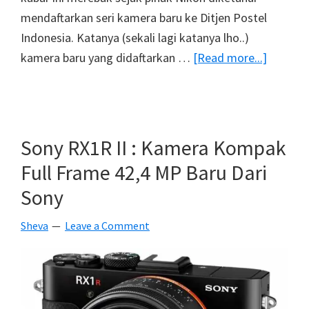
mendaftarkan seri kamera baru ke Ditjen Postel
Indonesia. Katanya (sekali lagi katanya lho..)
about
kamera baru yang didaftarkan …
[Read more...]
Kamera
Mirrorle
Nikon
Dengan
Sony RX1R II : Kamera Kompak
Sensor
Full Frame 42,4 MP Baru Dari
Besar,
Sony
Akanka
Jadi
Sheva
Leave a Comment
Nyata?
[Opini]