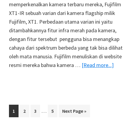
memperkenalkan kamera terbaru mereka, Fujifilm
XT1-IR sebuah varian dari kamera flagship milik
Fujifilm, XT1. Perbedaan utama varian ini yaitu
ditambahkannya fitur infra merah pada kamera,
dengan fitur tersebut pengguna bisa menangkap
cahaya dari spektrum berbeda yang tak bisa dilihat
oleh mata manusia. Fujifilm menuliskan di website
about
resmi mereka bahwa kamera …
[Read more...]
Fujifilm
Memperk
XT1-
IR,
Varian
Interim
…
Page
Page
Page
Page
Go
1
2
3
5
Next Page »
Terbaru
pages
to
XT1
omitted