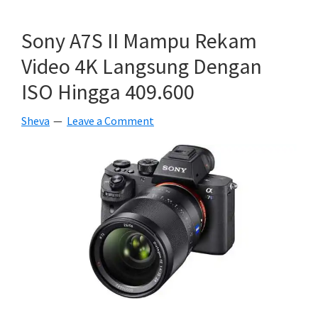
II
Akan
Sony A7S II Mampu Rekam
Mampu
Video 4K Langsung Dengan
Merekam
ISO Hingga 409.600
File
RAW
Sheva
Leave a Comment
14
Bit
Tanpa
Kompresi
!