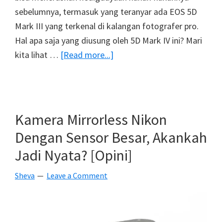
sebelumnya, termasuk yang teranyar ada EOS 5D
Mark III yang terkenal di kalangan fotografer pro.
Hal apa saja yang diusung oleh 5D Mark IV ini? Mari
about
kita lihat …
[Read more...]
Kamera
Canon
5D
Mark
Kamera Mirrorless Nikon
IV
Dengan Sensor Besar, Akankah
Dengan
Jadi Nyata? [Opini]
Dual
Pixel
Sheva
Leave a Comment
Sensor
Dan
Wi-