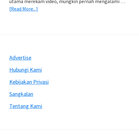
utama merekam video, mungkin pernah mengalami …
about
[Read More...]
Mengatasi
Rekam
Video
Dengan
DSLR
Sering
Footer
Advertise
Berhenti
Mendadak
Hubungi Kami
Kebijakan Privasi
Sangkalan
Tentang Kami