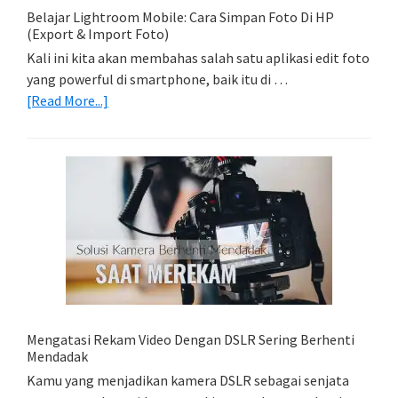
Belajar Lightroom Mobile: Cara Simpan Foto Di HP
(Export & Import Foto)
Kali ini kita akan membahas salah satu aplikasi edit foto
yang powerful di smartphone, baik itu di …
about
[Read More...]
Belajar
Lightroom
Mobile:
Cara
Simpan
Foto
Di
HP
(Export
&
Import
Mengatasi Rekam Video Dengan DSLR Sering Berhenti
Foto)
Mendadak
Kamu yang menjadikan kamera DSLR sebagai senjata