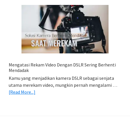
Lightroom
Mobile:
Cara
Simpan
Foto
Di
HP
(Export
&
Import
Mengatasi Rekam Video Dengan DSLR Sering Berhenti
Foto)
Mendadak
Kamu yang menjadikan kamera DSLR sebagai senjata
utama merekam video, mungkin pernah mengalami …
about
[Read More...]
Mengatasi
Rekam
Video
Dengan
DSLR