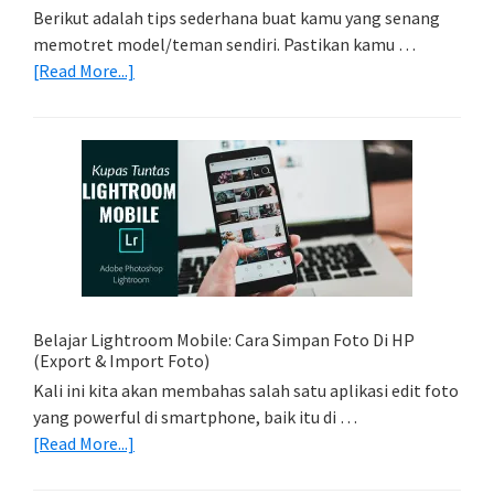
Berikut adalah tips sederhana buat kamu yang senang
memotret model/teman sendiri. Pastikan kamu …
about
[Read More...]
Tips
Foto
Sederhana:
Memadukan
Foto
Light
Trail
Dengan
Model
Belajar Lightroom Mobile: Cara Simpan Foto Di HP
(Export & Import Foto)
Kali ini kita akan membahas salah satu aplikasi edit foto
yang powerful di smartphone, baik itu di …
about
[Read More...]
Belajar