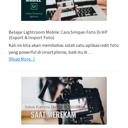
Light
Trail
Dengan
Model
Belajar Lightroom Mobile: Cara Simpan Foto Di HP
(Export & Import Foto)
Kali ini kita akan membahas salah satu aplikasi edit foto
yang powerful di smartphone, baik itu di …
about
[Read More...]
Belajar
Lightroom
Mobile:
Cara
Simpan
Foto
Di
HP
(Export
&