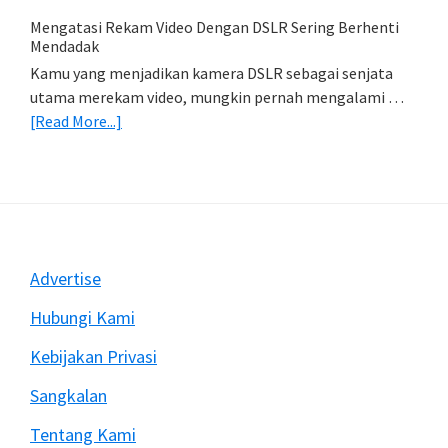
Import
Mengatasi Rekam Video Dengan DSLR Sering Berhenti
Foto)
Mendadak
Kamu yang menjadikan kamera DSLR sebagai senjata
utama merekam video, mungkin pernah mengalami …
about
[Read More...]
Mengatasi
Rekam
Video
Dengan
DSLR
Sering
Footer
Advertise
Berhenti
Mendadak
Hubungi Kami
Kebijakan Privasi
Sangkalan
Tentang Kami