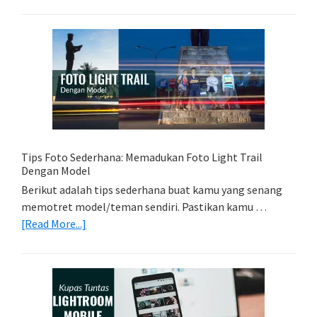
Memilih
Kartu
Memori
Yang
Tepat
Untuk
Kamera
Kamu
Tips Foto Sederhana: Memadukan Foto Light Trail
Dengan Model
Berikut adalah tips sederhana buat kamu yang senang
memotret model/teman sendiri. Pastikan kamu …
about
[Read More...]
Tips
Foto
Sederhana:
Memadukan
Foto