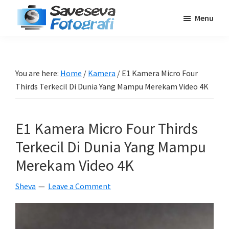
Skip
Skip
Skip
Menu
to
to
to
Saveseva
main
primary
footer
Belajar
Fotografi
content
sidebar
Fotografi
Pemula
You are here:
Home
/
Kamera
/
E1 Kamera Micro Four
-
Thirds Terkecil Di Dunia Yang Mampu Merekam Video 4K
Tips
-
E1 Kamera Micro Four Thirds
Tutorial
-
Terkecil Di Dunia Yang Mampu
Berita
Merekam Video 4K
-
Sheva
Leave a Comment
Traveling