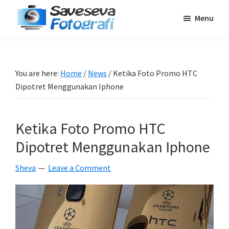
Skip
Skip
Skip
Menu
to
to
to
Saveseva
main
primary
footer
Belajar
Fotografi
content
sidebar
Fotografi
Pemula
You are here:
Home
/
News
/
Ketika Foto Promo HTC
-
Dipotret Menggunakan Iphone
Tips
-
Ketika Foto Promo HTC
Tutorial
-
Dipotret Menggunakan Iphone
Berita
Sheva
Leave a Comment
-
Traveling