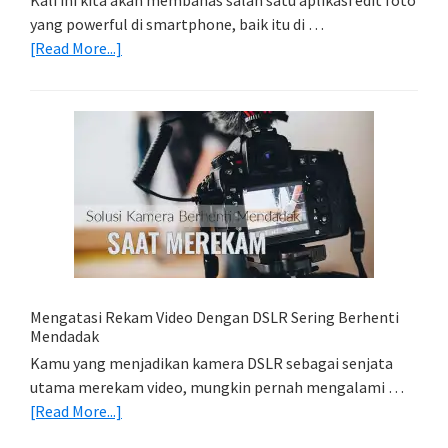
Kali ini kita akan membahas salah satu aplikasi edit foto
yang powerful di smartphone, baik itu di …
about
[Read More...]
Belajar
Lightroom
Mobile:
Cara
Simpan
Foto
Di
HP
(Export
&
Import
Mengatasi Rekam Video Dengan DSLR Sering Berhenti
Foto)
Mendadak
Kamu yang menjadikan kamera DSLR sebagai senjata
utama merekam video, mungkin pernah mengalami …
about
[Read More...]
Mengatasi