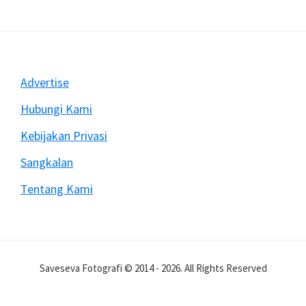
Rekam
Video
Dengan
DSLR
Sering
Footer
Advertise
Berhenti
Mendadak
Hubungi Kami
Kebijakan Privasi
Sangkalan
Tentang Kami
Saveseva Fotografi © 2014 - 2026. All Rights Reserved