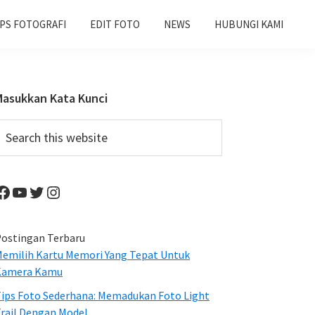
IPS FOTOGRAFI
EDIT FOTO
NEWS
HUBUNGI KAMI
Primary
Masukkan Kata Kunci
Sidebar
earch
his
ebsite
Facebook
YouTube
Twitter
Instagram
ostingan Terbaru
emilih Kartu Memori Yang Tepat Untuk
Kamera Kamu
ips Foto Sederhana: Memadukan Foto Light
rail Dengan Model