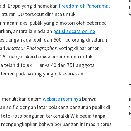
M
k di Eropa yang dinamakan
Freedom of Panorama
,
t
h aturan UU tersebut diminta untuk
A
 macam aksi publik yang dimotori oleh beberapa
arkan, antara lain adalah
petisi secara online
ses dengan ada lebih dari 500 ribu orang di seluruh
ari
Amateur Photographer
, voting di parlemen
 2015, menyatakan bahwa amandemen untuk
telah ditolak ! Hanya 40 dari 751 anggota
demen pada voting yang dilaksanakan di
T
T
an menuliskan dalam
website resminya
bahwa
B
s
n selfie dengan latar belakang bangunan publik di
 foto-foto bangunan terkenal di Wikipedia tanpa
ga mengungkapkan bahwa perjuangan ini masih terus