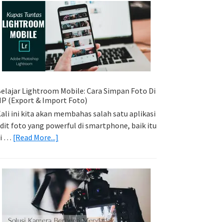
Sederhana:
Memadukan
Foto
Light
Trail
Dengan
Model
elajar Lightroom Mobile: Cara Simpan Foto Di
P (Export & Import Foto)
ali ini kita akan membahas salah satu aplikasi
dit foto yang powerful di smartphone, baik itu
about
di …
[Read More...]
Belajar
Lightroom
Mobile:
Cara
Simpan
Foto
Di