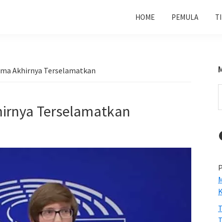
HOME
PEMULA
T
ma Akhirnya Terselamatkan
S
t
irnya Terselamatkan
w
P
M
T
T