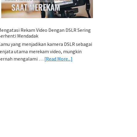
HP
(Export
&
Import
engatasi Rekam Video Dengan DSLR Sering
Foto)
erhenti Mendadak
amu yang menjadikan kamera DSLR sebagai
enjata utama merekam video, mungkin
about
pernah mengalami …
[Read More...]
Mengatasi
Rekam
Video
Dengan
DSLR
Sering
Berhenti
Mendadak