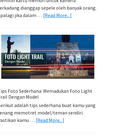
emilih kartu memori untuk kamera
erkadang dianggap sepele oleh banyak orang.
about
palagi jika dalam …
[Read More...]
Memilih
Kartu
Memori
Yang
Tepat
Untuk
Kamera
Kamu
ips Foto Sederhana: Memadukan Foto Light
rail Dengan Model
erikut adalah tips sederhana buat kamu yang
enang memotret model/teman sendiri.
about
Pastikan kamu …
[Read More...]
Tips
Foto