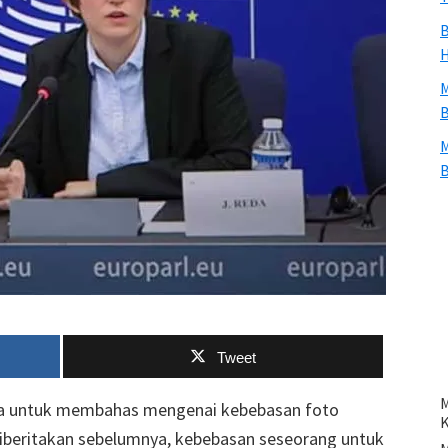
B
H
M
B
M
B
Tweet
M
pa untuk membahas mengenai kebebasan foto
iberitakan sebelumnya, kebebasan seseorang untuk