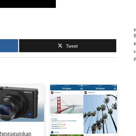
M
B
K
Tweet
s
 Mengagumkan