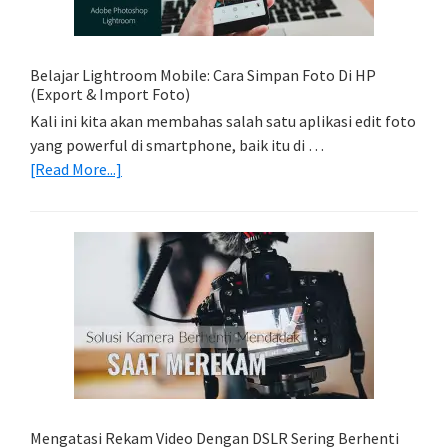
Dengan
Model
Belajar Lightroom Mobile: Cara Simpan Foto Di HP
(Export & Import Foto)
Kali ini kita akan membahas salah satu aplikasi edit foto
yang powerful di smartphone, baik itu di …
about
[Read More...]
Belajar
Lightroom
Mobile:
Cara
Simpan
Foto
Di
HP
(Export
&
Import
Mengatasi Rekam Video Dengan DSLR Sering Berhenti