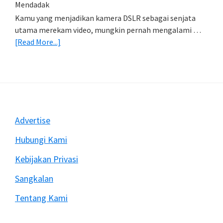
Foto)
Mendadak
Kamu yang menjadikan kamera DSLR sebagai senjata
utama merekam video, mungkin pernah mengalami …
about
[Read More...]
Mengatasi
Rekam
Video
Dengan
DSLR
Sering
Footer
Advertise
Berhenti
Mendadak
Hubungi Kami
Kebijakan Privasi
Sangkalan
Tentang Kami