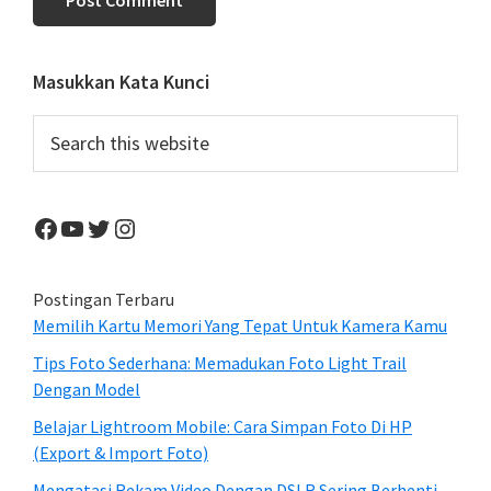
Primary
Masukkan Kata Kunci
Sidebar
Search
this
website
Facebook
YouTube
Twitter
Instagram
Postingan Terbaru
Memilih Kartu Memori Yang Tepat Untuk Kamera Kamu
Tips Foto Sederhana: Memadukan Foto Light Trail
Dengan Model
Belajar Lightroom Mobile: Cara Simpan Foto Di HP
(Export & Import Foto)
Mengatasi Rekam Video Dengan DSLR Sering Berhenti