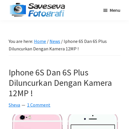
Skip
Skip
Skip
Menu
to
to
to
Saveseva
main
primary
footer
Belajar
Fotografi
content
sidebar
Fotografi
Pemula
You are here:
Home
/
News
/
Iphone 6S Dan 6S Plus
-
Diluncurkan Dengan Kamera 12MP !
Tips
-
Iphone 6S Dan 6S Plus
Tutorial
-
Diluncurkan Dengan Kamera
Berita
12MP !
-
Sheva
1 Comment
Traveling