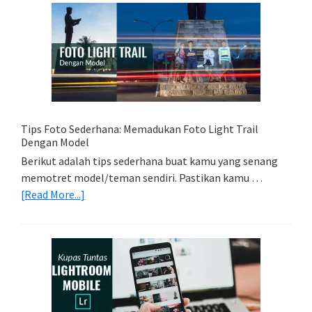
Memori
Yang
Tepat
Untuk
Kamera
Kamu
Tips Foto Sederhana: Memadukan Foto Light Trail
Dengan Model
Berikut adalah tips sederhana buat kamu yang senang
memotret model/teman sendiri. Pastikan kamu …
about
[Read More...]
Tips
Foto
Sederhana:
Memadukan
Foto
Light
Trail